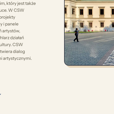
, który jest także
ztuce. W CSW
projekty
y i panele
 artystów,
hlarz działań
kultury. CSW
twiera dialog
i artystycznymi.
↓