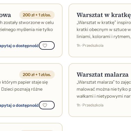
wowa
Warsztat w kratkę
200 zł + 1 zł/os.
 zostały stworzone w celu
„Warsztat w kratkę” insp
ielnego myślenia nie tylko
kratki obecnym w sztuce w
liniami, kolorami i rytmem,
apytaj o dostępność
1h · Przedszkola
Warsztat malarza
200 zł + 1 zł/os.
 którym papier staje się
„Warsztat malarza” to zaję
zieci poznają różne
malować można nie tylko p
wałkami i nietypowymi narz
apytaj o dostępność
1h · Przedszkola