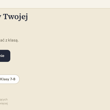
w Twojej
ć z klasą.
nie
Klasy 7-8
zących
więcej