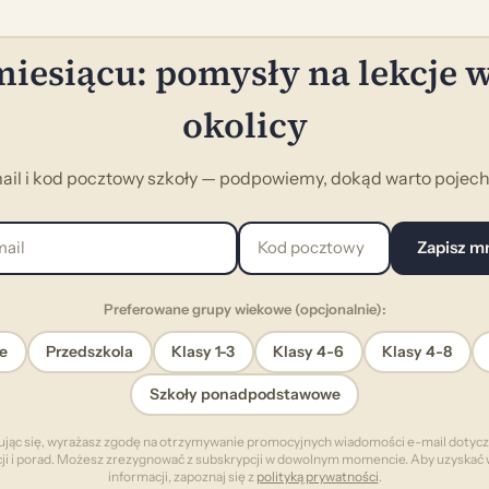
iesiącu: pomysły na lekcje 
okolicy
ail i kod pocztowy szkoły — podpowiemy, dokąd warto pojecha
l
Kod pocztowy
Zapisz m
Preferowane grupy wiekowe (opcjonalnie):
e
Przedszkola
Klasy 1-3
Klasy 4-6
Klasy 4-8
Szkoły ponadpodstawowe
ując się, wyrażasz zgodę na otrzymywanie promocyjnych wiadomości e-mail dotyc
cji i porad. Możesz zrezygnować z subskrypcji w dowolnym momencie. Aby uzyskać 
informacji, zapoznaj się z
polityką prywatności
.