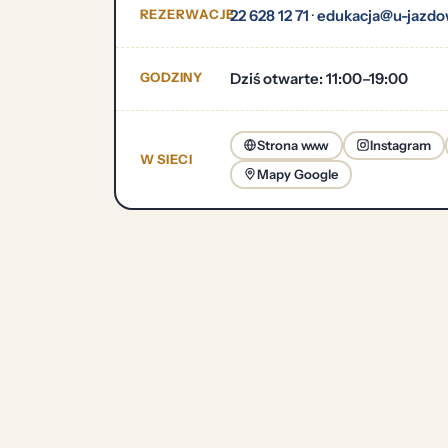
REZERWACJE
22 628 12 71
·
edukacja@u-jazdow
GODZINY
Dziś otwarte: 11:00–19:00
Strona www
Instagram
W SIECI
Mapy Google