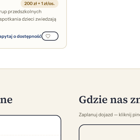
200 zł + 1 zł/os.
grup przedszkolnych
spotkania dzieci zwiedzają
apytaj o dostępność
zne
Gdzie nas z
Zaplanuj dojazd — kliknij pi