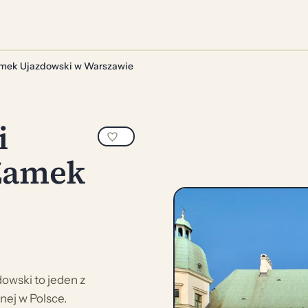
amek Ujazdowski w Warszawie
i
Zamek
wski to jeden z
nej w Polsce.