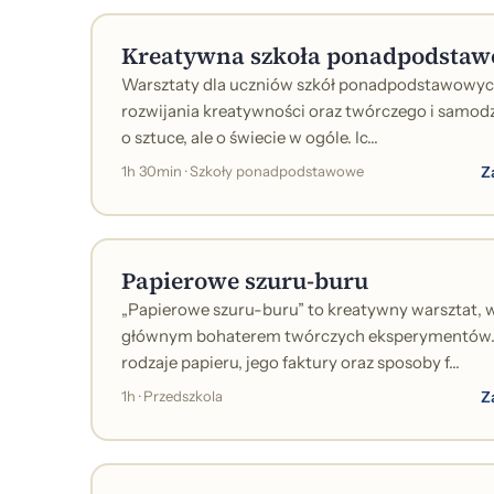
Kreatywna szkoła ponadpodsta
Warsztaty dla uczniów szkół ponadpodstawowych
rozwijania kreatywności oraz twórczego i samodz
o sztuce, ale o świecie w ogóle. Ic...
Z
1h 30min · Szkoły ponadpodstawowe
Papierowe szuru-buru
„Papierowe szuru-buru” to kreatywny warsztat, w
głównym bohaterem twórczych eksperymentów. D
rodzaje papieru, jego faktury oraz sposoby f...
Z
1h · Przedszkola