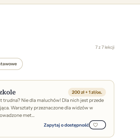
7 z 7 lekcji
stawowe
zkole
200 zł + 1 zł/os.
t trudna? Nie dla maluchów! Dla nich jest przede
ująca. Warsztaty przeznaczone dla widzów w
owadzone met...
Zapytaj o dostępność