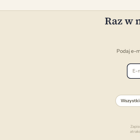
obejmuje busy, autokary oraz autobusy
niskopodłogowe, co pozwala
Raz w m
dopasować transport do wielkości grupy
oraz indywidualnych potrzeb
uczestników. Firma oferuje elastyczne
planowanie trasy – możliwe są różne
miejsca zbiórki, przystanki po drodze
Podaj e-m
oraz dopasowanie godzin do
harmonogramu wycieczki. Przejazdy
realizowane są przez doświadczonych
E-mai
kierowców, z naciskiem na
bezpieczeństwo i punktualność. Dobre
rozwiązanie dla nauczycieli i
organizatorów, którzy potrzebują
sprawdzonego transportu na lekcje
Wszystki
muzealne i wyjazdy edukacyjne.
Zapis
atrak