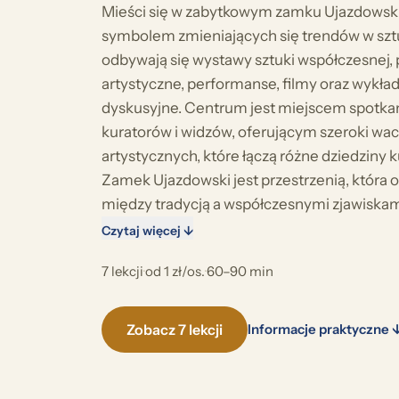
Mieści się w zabytkowym zamku Ujazdowskim
symbolem zmieniających się trendów w s
odbywają się wystawy sztuki współczesnej, 
artystyczne, performanse, filmy oraz wykład
dyskusyjne. Centrum jest miejscem spotkań
kuratorów i widzów, oferującym szeroki wac
artystycznych, które łączą różne dziedziny 
Zamek Ujazdowski jest przestrzenią, która o
między tradycją a współczesnymi zjawiskam
Czytaj więcej ↓
7 lekcji
·
od 1 zł/os.
·
60–90 min
Zobacz 7 lekcji
Informacje praktyczne 