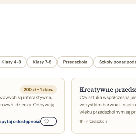
Klasy 4-8
Klasy 7-8
Przedszkola
Szkoły ponadpod
Kreatywne przeds
200 zł + 1 zł/os.
awowych są interaktywne,
Czy sztuka współczesna jes
 rozwój dziecka. Odbywają
wszystkim barwna i inspir
wieku przedszkolnym są pr
apytaj o dostępność
1h · Przedszkola