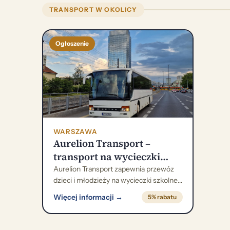
TRANSPORT W OKOLICY
Ogłoszenie
WARSZAWA
Aurelion Transport –
transport na wycieczki
szkolne i kolonie
Aurelion Transport zapewnia przewóz
dzieci i młodzieży na wycieczki szkolne,
zielone szkoły oraz kolonie. Firma
Więcej informacji →
5% rabatu
obsługuje zarówno krótkie przejazdy
(np. do muzeów), jak i całodniowe lub
kilkudniowe wyjazdy edukacyjne. Flota