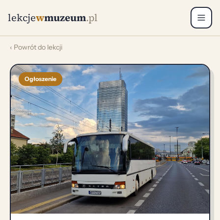
lekcje
w
muzeum
.pl
‹ Powrót do lekcji
Ogłoszenie