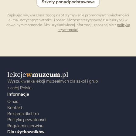
Szkoły ponadpodstawowe
Zapisując się, wyrażasz zgodę na otrzymywanie promocyjnych wiadomości
e-mail dotyczących atrakcji i porad. Możesz zrezygnować z subskrypcji w
dowolnym momencie. Aby uzyskać więcej informacji, zapoznaj się z
polityką
prywatności
.
lekcje
w
muzeum
.pl
Wyszukiwarka lekcji muzealnych dla szkół i grup
z całej Polski.
Informacje
O nas
Kontakt
Reklama dla firm
Polityka prywatności
Regulamin serwisu
Dla użytkowników