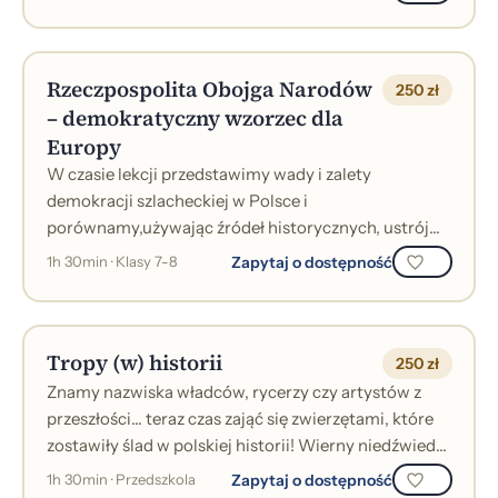
Rzeczpospolita Obojga Narodów
250 zł
– demokratyczny wzorzec dla
Europy
W czasie lekcji przedstawimy wady i zalety
demokracji szlacheckiej w Polsce i
porównamy,używając źródeł historycznych, ustrój
Rzeczypospolitej z innymi europejskimi
Zapytaj o dostępność
1h 30min · Klasy 7-8
monarchiami teg...
Tropy (w) historii
250 zł
Znamy nazwiska władców, rycerzy czy artystów z
przeszłości… teraz czas zająć się zwierzętami, które
zostawiły ślad w polskiej historii! Wierny niedźwiedź
Wojtek, dzielny koń Pałasz...
Zapytaj o dostępność
1h 30min · Przedszkola