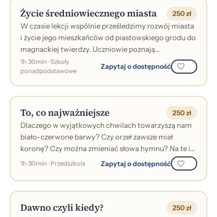
Życie średniowiecznego miasta
250 zł
W czasie lekcji wspólnie prześledzimy rozwój miasta
i życie jego mieszkańców od piastowskiego grodu do
magnackiej twierdzy. Uczniowie poznają
najważniejsze elementy architektoniczn...
1h 30min · Szkoły
Zapytaj o dostępność
ponadpodstawowe
To, co najważniejsze
250 zł
Dlaczego w wyjątkowych chwilach towarzyszą nam
biało-czerwone barwy? Czy orzeł zawsze miał
koronę? Czy można zmieniać słowa hymnu? Na te i
inne pytania odpowiemy na warsztatach poś...
Zapytaj o dostępność
1h 30min · Przedszkola
Dawno czyli kiedy?
250 zł