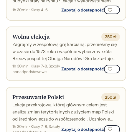
budynki stały na rynku?Lekcja z wykorzystaniem
wielkoformatowej gry planszowej, pokazującej zas...
Zapytaj o dostępność
1h 30min · Klasy 4-6
Wolna elekcja
250 zł
Zagrajmy w zespołową grę karcianą: przenieśmy się
w czasie do 1573 roku i wspólnie wybierzmy króla
Rzeczypospolitej Obojga Narodów! Gra kształtuje
umiejętności współpracy w grupie,...
1h 30min · Klasy 7-8, Szkoły
Zapytaj o dostępność
ponadpodstawowe
Przesuwanie Polski
250 zł
Lekcja przekrojowa, której głównym celem jest
analiza zmian terytorialnych z użyciem map Polski
od średniowiecza do współczesności. Uczniowie
poznają podstawowe zagadnienia z karto...
1h 30min · Klasy 7-8, Szkoły
Zapytaj o dostępność