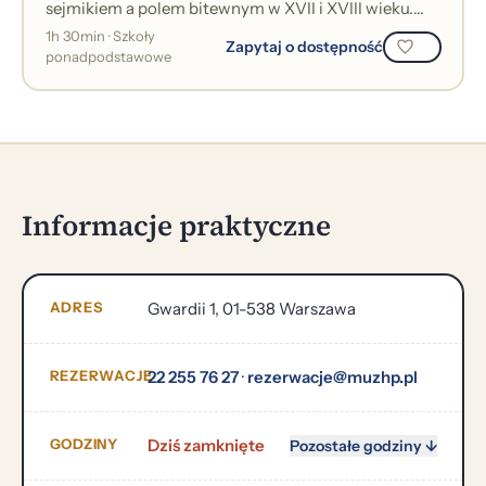
sejmikiem a polem bitewnym w XVII i XVIII wieku.
Lekcja na temat kultury szla...
1h 30min · Szkoły
Zapytaj o dostępność
ponadpodstawowe
Informacje praktyczne
ADRES
Gwardii 1, 01-538 Warszawa
REZERWACJE
22 255 76 27
·
rezerwacje@muzhp.pl
GODZINY
Dziś zamknięte
Pozostałe godziny ↓