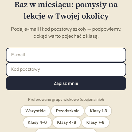
Raz w miesiącu: pomysły na
lekcje w Twojej okolicy
Podaj e-mail i kod pocztowy szkoły — podpowiemy,
dokąd warto pojechać z klasą.
E-mail
Kod pocztowy
Zapisz mnie
Preferowane grupy wiekowe (opcjonalnie):
Wszystkie
Przedszkola
Klasy 1-3
Klasy 4-6
Klasy 4-8
Klasy 7-8