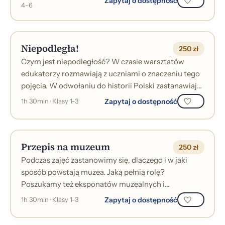
Zapytaj o dostępność
4-6
Niepodległa!
250 zł
Czym jest niepodległość? W czasie warsztatów
edukatorzy rozmawiają z uczniami o znaczeniu tego
pojęcia. W odwołaniu do historii Polski zastanawiają
się wspólnie nad tym, kiedy możn...
Zapytaj o dostępność
1h 30min · Klasy 1-3
Przepis na muzeum
250 zł
Podczas zajęć zastanowimy się, dlaczego i w jaki
sposób powstają muzea. Jaką pełnią rolę?
Poszukamy też eksponatów muzealnych i
odpowiemy na pytanie, co może stać się obiektem
Zapytaj o dostępność
1h 30min · Klasy 1-3
muze...