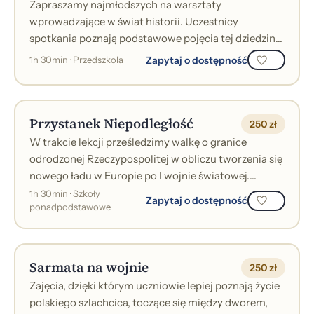
Zapraszamy najmłodszych na warsztaty
wprowadzające w świat historii. Uczestnicy
spotkania poznają podstawowe pojęcia tej dziedziny
nauki, dowiedzą się, skąd czerpiemy wiedzę o prze...
Zapytaj o dostępność
1h 30min · Przedszkola
Przystanek Niepodległość
250 zł
W trakcie lekcji prześledzimy walkę o granice
odrodzonej Rzeczypospolitej w obliczu tworzenia się
nowego ładu w Europie po I wojnie światowej.
Zajęcia skupiają się na procesie walk...
1h 30min · Szkoły
Zapytaj o dostępność
ponadpodstawowe
Sarmata na wojnie
250 zł
Zajęcia, dzięki którym uczniowie lepiej poznają życie
polskiego szlachcica, toczące się między dworem,