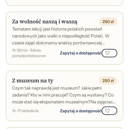
Za wolność naszą i waszą
250 zł
Tematem lekcji jest historia polskich powstań
narodowych jako walki o niepodległość Polski. W
czasie zajęć dokonamy analizy porównawczej
powstań jako procesu narodowotwórczego, zak...
1h 30min · Szkoły
Zapytaj o dostępność
ponadpodstawowe
Z muzeum na ty
250 zł
Czym tak naprawdę jest muzeum? Jakie pełni
zadania? Kto w nim pracuje? Czym są wystawy? Co
może stać się eksponatem muzealnym?Na zajęciach
nie tylko odpowiemy na te pytania, lecz...
Zapytaj o dostępność
1h · Przedszkola