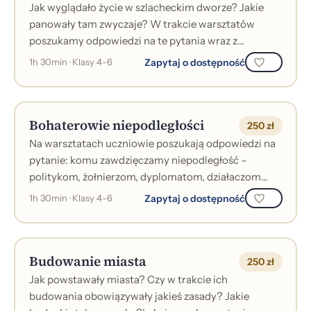
Jak wyglądało życie w szlacheckim dworze? Jakie
panowały tam zwyczaje? W trakcie warsztatów
poszukamy odpowiedzi na te pytania wraz z
najmłodszymi mieszkańcami szlacheckiego dworu...
Zapytaj o dostępność
1h 30min · Klasy 4-6
Bohaterowie niepodległości
250 zł
Na warsztatach uczniowie poszukają odpowiedzi na
pytanie: komu zawdzięczamy niepodległość –
politykom, żołnierzom, dyplomatom, działaczom
społecznym czy może anonimowym obywatelom?...
Zapytaj o dostępność
1h 30min · Klasy 4-6
Budowanie miasta
250 zł
Jak powstawały miasta? Czy w trakcie ich
budowania obowiązywały jakieś zasady? Jakie