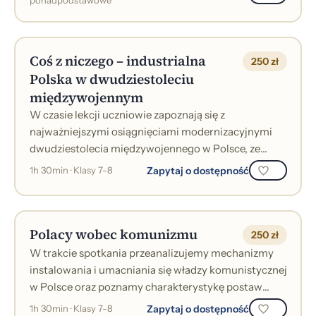
ponadpodstawowe
Coś z niczego – industrialna
250 zł
Polska w dwudziestoleciu
międzywojennym
W czasie lekcji uczniowie zapoznają się z
najważniejszymi osiągnięciami modernizacyjnymi
dwudziestolecia międzywojennego w Polsce, ze
szczególnym uwzględnieniem Gdyni oraz Centraln...
Zapytaj o dostępność
1h 30min · Klasy 7-8
Polacy wobec komunizmu
250 zł
W trakcie spotkania przeanalizujemy mechanizmy
instalowania i umacniania się władzy komunistycznej
w Polsce oraz poznamy charakterystykę postaw
Polaków wobec systemu komunistyczneg...
Zapytaj o dostępność
1h 30min · Klasy 7-8