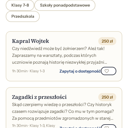
Klasy 7-8
Szkoły ponadpodstawowe
Przedszkola
Kapral Wojtek
250 zł
Czy niedźwiedź może być żołnierzem? Ależ tak!
Zapraszamy na warsztaty, podczas których
uczniowie poznają historię niezwykłej przyjaźni
niedźwiedzia Wojtka i żołnierzy z Armii Ander...
Zapytaj o dostępność
1h 30min · Klasy 1-3
Zagadki z przeszłości
250 zł
Skąd czerpiemy wiedzę o przeszłości? Czy historyk
czasem rozwiązuje zagadki? Co mu w tym pomaga?
Za pomocą przedmiotów zgromadzonych w starej
skrzyni uczestnicy zajęć odtworzą biog...
1h 30min · Klasy 1-3, Klasy