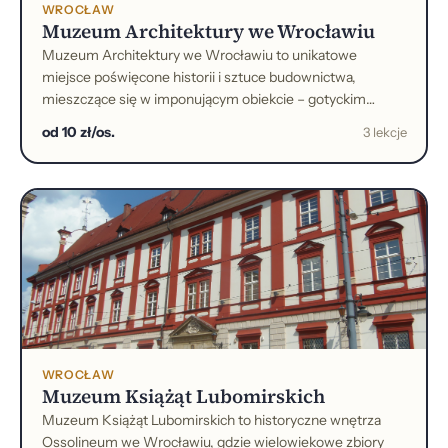
WROCŁAW
Muzeum Architektury we Wrocławiu
Muzeum Architektury we Wrocławiu to unikatowe
miejsce poświęcone historii i sztuce budownictwa,
mieszczące się w imponującym obiekcie – gotyckim
spichlerzu nad Odrą.
od 10 zł/os.
3 lekcje
WROCŁAW
Muzeum Książąt Lubomirskich
Muzeum Książąt Lubomirskich to historyczne wnętrza
Ossolineum we Wrocławiu, gdzie wielowiekowe zbiory