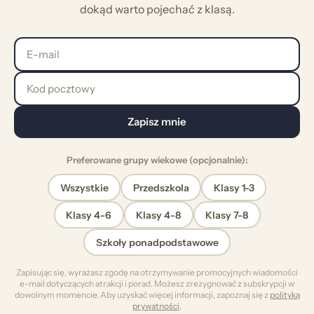
dokąd warto pojechać z klasą.
E-mail
Kod pocztowy
Zapisz mnie
Preferowane grupy wiekowe (opcjonalnie):
Wszystkie
Przedszkola
Klasy 1-3
Klasy 4-6
Klasy 4-8
Klasy 7-8
Szkoły ponadpodstawowe
Zapisując się, wyrażasz zgodę na otrzymywanie promocyjnych wiadomości
e-mail dotyczących atrakcji i porad. Możesz zrezygnować z subskrypcji w
dowolnym momencie. Aby uzyskać więcej informacji, zapoznaj się z
polityką
prywatności
.