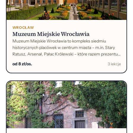
WROCŁAW
Muzeum Miejskie Wrocławia
Muzeum Miejskie Wrocławia to kompleks siedmiu
historycznych placówek w centrum miasta – m.in. Stary
Ratusz, Arsenał, Pałac Królewski – które razem prezentują
bogate dziedzictwo Wrocławia: od archeologii, przez
od 8 zł/os.
3 lekcje
muzeum militariów, aż po sztukę medalierską.