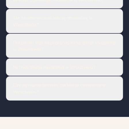
Jak zarezerwować lekcję muzealną w
Wrocławiu?
Dla jakich klas są przeznaczone lekcje muzealne
w Wrocławiu?
Ile trwa lekcja muzealna w Wrocławiu?
Czy są wolne terminy na lekcje muzealne w
Wrocławiu?