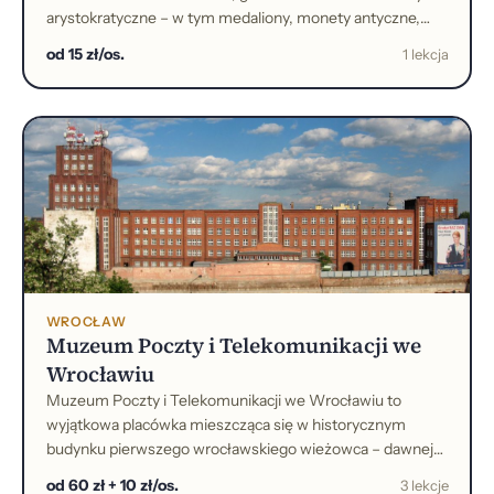
arystokratyczne – w tym medaliony, monety antyczne,
medale – spotykają się z nowoczesnym podejściem
od 15 zł/os.
1 lekcja
kuratorskim.
WROCŁAW
Muzeum Poczty i Telekomunikacji we
Wrocławiu
Muzeum Poczty i Telekomunikacji we Wrocławiu to
wyjątkowa placówka mieszcząca się w historycznym
budynku pierwszego wrocławskiego wieżowca – dawnej
poczty głównej.
od 60 zł + 10 zł/os.
3 lekcje