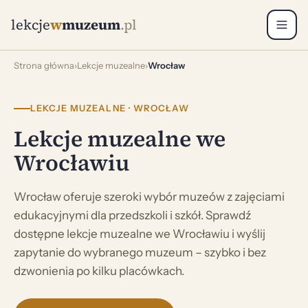
lekcje
w
muzeum
.pl
Strona główna
›
Lekcje muzealne
›
Wrocław
LEKCJE MUZEALNE · WROCŁAW
Lekcje muzealne we
Wrocławiu
Wrocław oferuje szeroki wybór muzeów z zajęciami
edukacyjnymi dla przedszkoli i szkół. Sprawdź
dostępne lekcje muzealne we Wrocławiu i wyślij
zapytanie do wybranego muzeum – szybko i bez
dzwonienia po kilku placówkach.