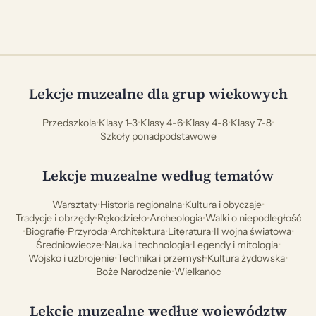
Lekcje muzealne dla grup wiekowych
Przedszkola
•
Klasy 1-3
•
Klasy 4-6
•
Klasy 4-8
•
Klasy 7-8
•
Szkoły ponadpodstawowe
Lekcje muzealne według tematów
Warsztaty
•
Historia regionalna
•
Kultura i obyczaje
•
Tradycje i obrzędy
•
Rękodzieło
•
Archeologia
•
Walki o niepodległość
•
Biografie
•
Przyroda
•
Architektura
•
Literatura
•
II wojna światowa
•
Średniowiecze
•
Nauka i technologia
•
Legendy i mitologia
•
Wojsko i uzbrojenie
•
Technika i przemysł
•
Kultura żydowska
•
Boże Narodzenie
•
Wielkanoc
Lekcje muzealne według województw