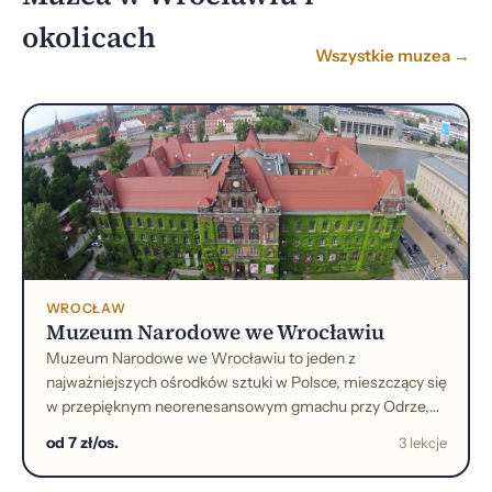
okolicach
Wszystkie muzea →
WROCŁAW
Muzeum Narodowe we Wrocławiu
Muzeum Narodowe we Wrocławiu to jeden z
najważniejszych ośrodków sztuki w Polsce, mieszczący się
w przepięknym neorenesansowym gmachu przy Odrze,
założone w 1947 r., otwarte w 1948 r., które przez lata
od 7 zł/os.
3 lekcje
działało jako Muzeum Śląskie.