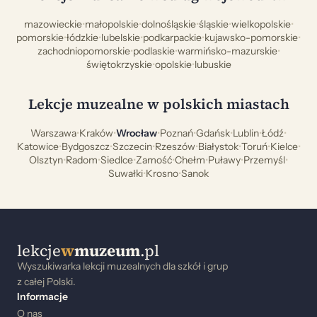
mazowieckie
•
małopolskie
•
dolnośląskie
•
śląskie
•
wielkopolskie
•
pomorskie
•
łódzkie
•
lubelskie
•
podkarpackie
•
kujawsko-pomorskie
•
zachodniopomorskie
•
podlaskie
•
warmińsko-mazurskie
•
świętokrzyskie
•
opolskie
•
lubuskie
Lekcje muzealne w polskich miastach
Warszawa
•
Kraków
•
Wrocław
•
Poznań
•
Gdańsk
•
Lublin
•
Łódź
•
Katowice
•
Bydgoszcz
•
Szczecin
•
Rzeszów
•
Białystok
•
Toruń
•
Kielce
•
Olsztyn
•
Radom
•
Siedlce
•
Zamość
•
Chełm
•
Puławy
•
Przemyśl
•
Suwałki
•
Krosno
•
Sanok
lekcje
w
muzeum
.pl
Wyszukiwarka lekcji muzealnych dla szkół i grup
z całej Polski.
Informacje
O nas