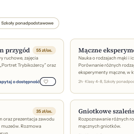
Szkoły ponadpodstawowe
en przygód
Mączne eksperym
55 zł/os.
wy ruchowe, zajęcia
Nauka o rodzajach mąki i i
 „Portret Trybikożercy” oraz
Porównanie różnych rodzaj
eksperymenty mączne, w któ
apytaj o dostępność
2h · Klasy 4-8, Szkoły ponadp
Gniotkowe szaleń
35 zł/os.
 oraz prezentacja zawodu
Rozpoznawanie różnych rod
mi muzeów. Rozmowa
mącznych gniotków.
un...