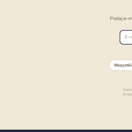
Podaj e-m
E-mai
Wszystki
Zapis
atrak