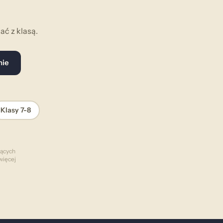
ć z klasą.
nie
Klasy 7-8
zących
więcej