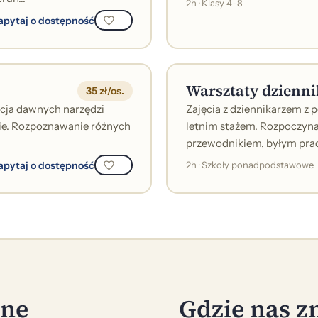
2h · Klasy 4-8
apytaj o dostępność
Warsztaty dzienni
35 zł/os.
tacja dawnych narzędzi
Zajęcia z dziennikarzem z
ie. Rozpoznawanie różnych
letnim stażem. Rozpoczynaj
przewodnikiem, byłym prac
apytaj o dostępność
2h · Szkoły ponadpodstawowe
zne
Gdzie nas z