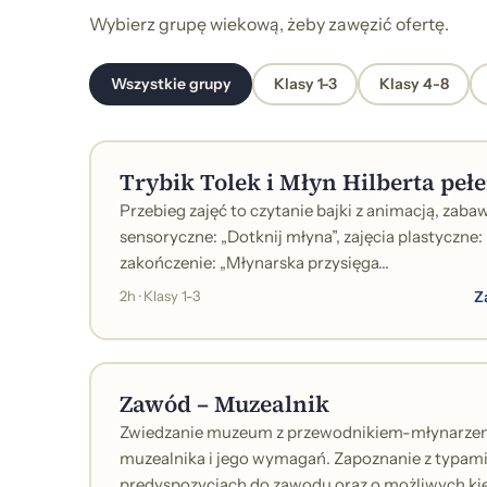
Wybierz grupę wiekową, żeby zawęzić ofertę.
Wszystkie grupy
Klasy 1-3
Klasy 4-8
Trybik Tolek i Młyn Hilberta peł
Przebieg zajęć to czytanie bajki z animacją, zaba
sensoryczne: „Dotknij młyna”, zajęcia plastyczne:
zakończenie: „Młynarska przysięga...
Z
2h · Klasy 1-3
Zawód – Muzealnik
Zwiedzanie muzeum z przewodnikiem-młynarzem
muzealnika i jego wymagań. Zapoznanie z typa
predyspozycjach do zawodu oraz o możliwych kier