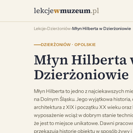
lekcje
w
muzeum
.pl
Lekcje
›
Dzierżoniów
›
Młyn Hilberta w Dzierżoniowie
DZIERŻONIÓW · OPOLSKIE
Młyn Hilberta
Dzierżoniowie
Młyn Hilberta to jedno z najciekawszych mi
na Dolnym Śląsku. Jego wyjątkowa historia,
architektura z XIX i początku XX wieku ora
wyposażenie wciąż w dobrym stanie techni
że jest to miejsce unikatowe. Dawni praco
przekazują historię obiektu w sposób żywy i