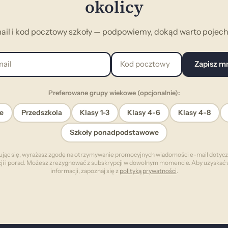
okolicy
ail i kod pocztowy szkoły — podpowiemy, dokąd warto pojecha
l
Kod pocztowy
Zapisz m
Preferowane grupy wiekowe (opcjonalnie):
e
Przedszkola
Klasy 1-3
Klasy 4-6
Klasy 4-8
Szkoły ponadpodstawowe
ując się, wyrażasz zgodę na otrzymywanie promocyjnych wiadomości e-mail dotyc
cji i porad. Możesz zrezygnować z subskrypcji w dowolnym momencie. Aby uzyskać 
informacji, zapoznaj się z
polityką prywatności
.