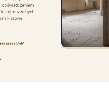
e i doświadczeniem
 lekcji muzealnych
m na klasowe
ania przez LwM
↓