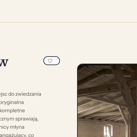
 w
ejsc do zwiedzania
 oryginalna
z kompletne
cznym sprawiają,
wnicy młyna
 angażujący, co