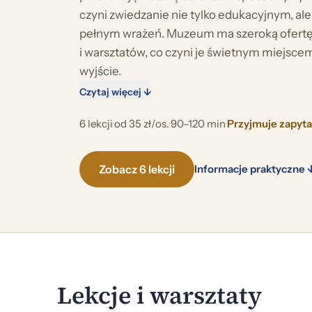
czyni zwiedzanie nie tylko edukacyjnym, al
pełnym wrażeń. Muzeum ma szeroką ofertę
i warsztatów, co czyni je świetnym miejsce
wyjście.
Czytaj więcej ↓
6 lekcji
·
od 35 zł/os.
·
90–120 min
·
Przyjmuje zapyt
Zobacz 6 lekcji
Informacje praktyczne 
Lekcje i warsztaty