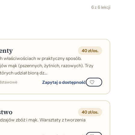
6 z 6 lekcji
enty
40 zł/os.
ch właściwościach w praktyczny sposób.
ów mąk (pszennych, żytnich, razowych). Trzy
rych udział biorą dz...
Zapytaj o dostępność
odstawowe
stwo
40 zł/os.
zajów zbóż i mąk. Warsztaty z tworzenia