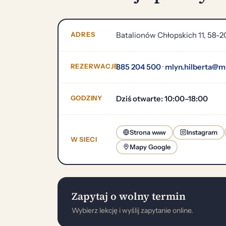
ADRES
Batalionów Chłopskich 11, 58-
REZERWACJE
885 204 500
·
mlyn.hilberta@m
GODZINY
Dziś otwarte: 10:00–18:00
Strona www
Instagram
W SIECI
Mapy Google
Zapytaj o wolny termin
Wybierz lekcję i wyślij zapytanie online.