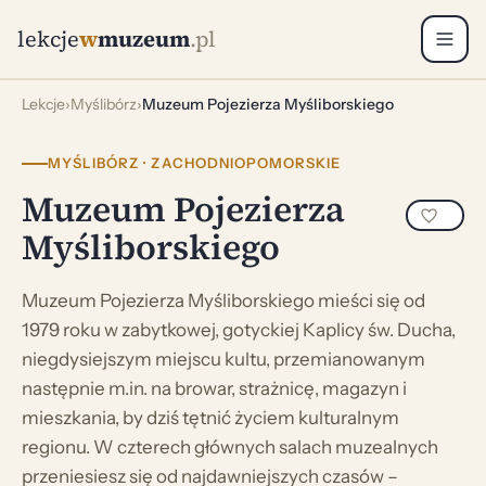
lekcje
w
muzeum
.pl
Lekcje
›
Myślibórz
›
Muzeum Pojezierza Myśliborskiego
MYŚLIBÓRZ · ZACHODNIOPOMORSKIE
Muzeum Pojezierza
Myśliborskiego
Muzeum Pojezierza Myśliborskiego mieści się od
1979 roku w zabytkowej, gotyckiej Kaplicy św. Ducha,
niegdysiejszym miejscu kultu, przemianowanym
następnie m.in. na browar, strażnicę, magazyn i
mieszkania, by dziś tętnić życiem kulturalnym
regionu. W czterech głównych salach muzealnych
przeniesiesz się od najdawniejszych czasów –