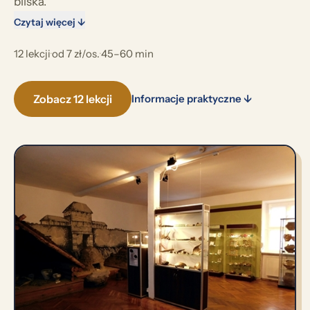
bliska.
Czytaj więcej ↓
12 lekcji
·
od 7 zł/os.
·
45–60 min
Zobacz 12 lekcji
Informacje praktyczne ↓