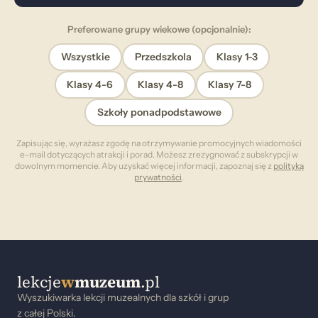
Preferowane grupy wiekowe (opcjonalnie):
Wszystkie
Przedszkola
Klasy 1-3
Klasy 4-6
Klasy 4-8
Klasy 7-8
Szkoły ponadpodstawowe
Zapisując się, wyrażasz zgodę na otrzymywanie promocyjnych wiadomości
e-mail dotyczących atrakcji i porad. Możesz zrezygnować z subskrypcji w
dowolnym momencie. Aby uzyskać więcej informacji, zapoznaj się z
polityką
prywatności
.
lekcje
w
muzeum
.pl
Wyszukiwarka lekcji muzealnych dla szkół i grup
z całej Polski.