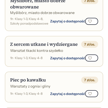
Myślibórz, miasto dobrze
7 zł/os.
obwarowane
Myślibórz, miasto dobrze obwarowane
1h · Klasy 1-3, Klasy 4-8,
Zapytaj o dostępność
Szkoły ponadpodstawowe
Z sercem utkane i wydziergane
7 zł/os.
Warsztat tkacki kontra szydełko
Zapytaj o dostępność
1h · Klasy 1-3, Klasy 4-8
Piec po kawałku
7 zł/os.
Warsztaty z ognia i gliny
Zapytaj o dostępność
1h · Klasy 1-3, Klasy 4-8