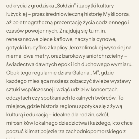
odkrycia z grodziska „Sołdzin” i zabytki kultury
łużyckiej – przez średniowieczną historię Myśliborza,
aż po etnograficzną prezentację życia codziennego i
czasów powojennych. Znajdują się tu m.in.
renesansowe piece kaflowe, naczynia cynowe,
gotycki krucyfiks z kaplicy Jerozolimskiej wysokiej na
niemal dwa metry, oraz barokowy anioł chrzcielny –
świadectwa dawnych epok i ich duchowego wymiaru.
Obok tego regularnie działa Galeria „M”, gdzie
każdego miesiąca możesz zobaczyć świeże wystawy
sztuki współczesnej i wziąć udział w koncertach,
odczytach czy spotkaniach lokalnych twórców. To
miejsce, gdzie historia regionu spotyka się z żywą
kulturą i edukacją – idealne dla rodzin, szkół,
miłośników lokalnego dziedzictwa i każdego, kto chce
poczuć klimat pojezierza zachodniopomorskiego z