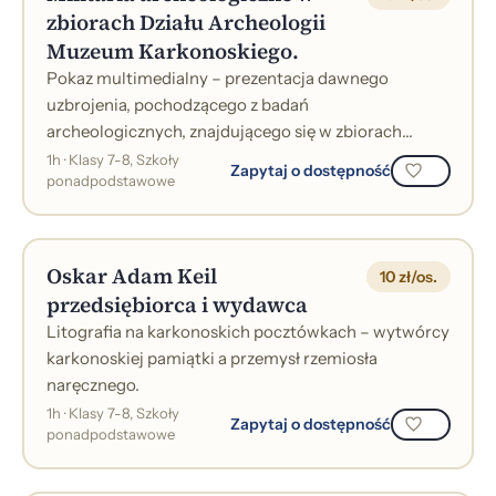
zbiorach Działu Archeologii
Muzeum Karkonoskiego.
Pokaz multimedialny – prezentacja dawnego
uzbrojenia, pochodzącego z badań
archeologicznych, znajdującego się w zbiorach
Działu Archeologii Muzeum Karkonoskiego.&nbsp;
1h · Klasy 7-8, Szkoły
Zapytaj o dostępność
ponadpodstawowe
Oskar Adam Keil
10 zł/os.
przedsiębiorca i wydawca
Litografia na karkonoskich pocztówkach – wytwórcy
karkonoskiej pamiątki a przemysł rzemiosła
naręcznego.
1h · Klasy 7-8, Szkoły
Zapytaj o dostępność
ponadpodstawowe