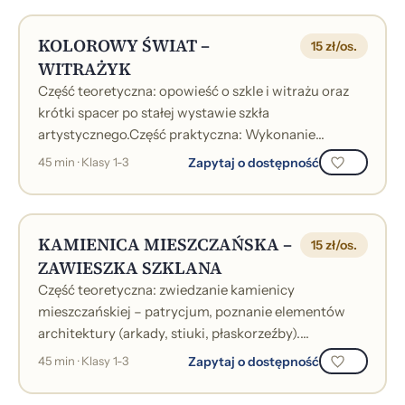
KOLOROWY ŚWIAT –
15 zł/os.
WITRAŻYK
Część teoretyczna: opowieść o szkle i witrażu oraz
krótki spacer po stałej wystawie szkła
artystycznego.Część praktyczna: Wykonanie
kompozycji z kolorowych, prześwitujących materia...
Zapytaj o dostępność
45 min · Klasy 1-3
KAMIENICA MIESZCZAŃSKA –
15 zł/os.
ZAWIESZKA SZKLANA
Część teoretyczna: zwiedzanie kamienicy
mieszczańskiej – patrycjum, poznanie elementów
architektury (arkady, stiuki, płaskorzeźby).
Przybliżenie postaci kupców m.in. Daniela von Bu...
Zapytaj o dostępność
45 min · Klasy 1-3