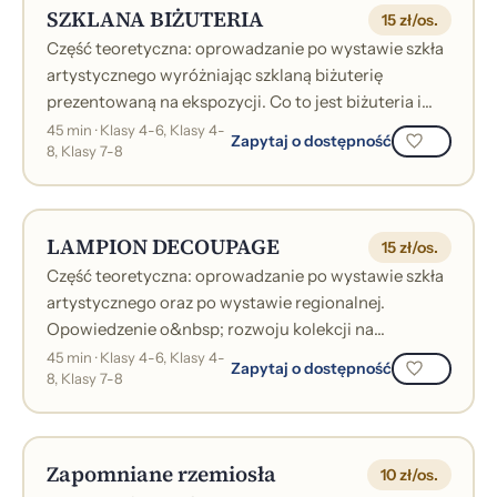
SZKLANA BIŻUTERIA
15 zł/os.
Część teoretyczna: oprowadzanie po wystawie szkła
artystycznego wyróżniając szklaną biżuterię
prezentowaną na ekspozycji. Co to jest biżuteria i
jakie ma znaczenie?Część praktyczna...
45 min · Klasy 4-6, Klasy 4-
Zapytaj o dostępność
8, Klasy 7-8
LAMPION DECOUPAGE
15 zł/os.
Część teoretyczna: oprowadzanie po wystawie szkła
artystycznego oraz po wystawie regionalnej.
Opowiedzenie o&nbsp; rozwoju kolekcji na
przykładzie wybranych eksponatów.Część prakty...
45 min · Klasy 4-6, Klasy 4-
Zapytaj o dostępność
8, Klasy 7-8
Zapomniane rzemiosła
10 zł/os.