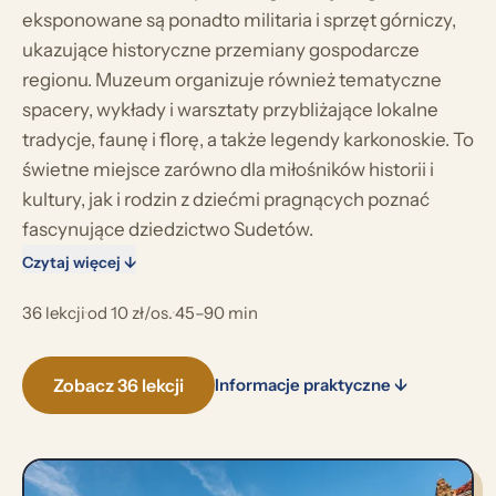
eksponowane są ponadto militaria i sprzęt górniczy,
ukazujące historyczne przemiany gospodarcze
regionu. Muzeum organizuje również tematyczne
spacery, wykłady i warsztaty przybliżające lokalne
tradycje, faunę i florę, a także legendy karkonoskie. To
świetne miejsce zarówno dla miłośników historii i
kultury, jak i rodzin z dziećmi pragnących poznać
fascynujące dziedzictwo Sudetów.
Czytaj więcej ↓
36 lekcji
·
od 10 zł/os.
·
45–90 min
Zobacz 36 lekcji
Informacje praktyczne ↓