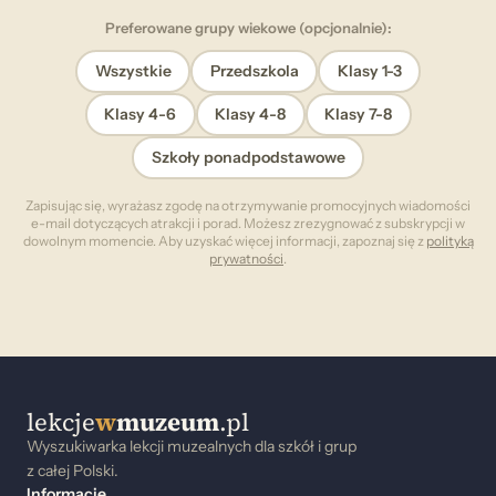
Preferowane grupy wiekowe (opcjonalnie):
Wszystkie
Przedszkola
Klasy 1-3
Klasy 4-6
Klasy 4-8
Klasy 7-8
Szkoły ponadpodstawowe
Zapisując się, wyrażasz zgodę na otrzymywanie promocyjnych wiadomości
e-mail dotyczących atrakcji i porad. Możesz zrezygnować z subskrypcji w
dowolnym momencie. Aby uzyskać więcej informacji, zapoznaj się z
polityką
prywatności
.
lekcje
w
muzeum
.pl
Wyszukiwarka lekcji muzealnych dla szkół i grup
z całej Polski.
Informacje