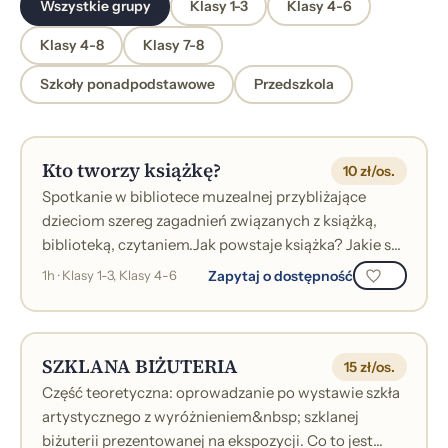
Wszystkie grupy
Klasy 1-3
Klasy 4-6
Klasy 4-8
Klasy 7-8
Szkoły ponadpodstawowe
Przedszkola
Kto tworzy książkę?
10 zł/os.
Spotkanie w bibliotece muzealnej przybliżające
dzieciom szereg zagadnień związanych z książką,
biblioteką, czytaniem.Jak powstaje książka? Jakie są
jej poszczególne etapy, jak nazy...
Zapytaj o dostępność
1h · Klasy 1-3, Klasy 4-6
SZKLANA BIŻUTERIA
15 zł/os.
Część teoretyczna: oprowadzanie po wystawie szkła
artystycznego z wyróżnieniem&nbsp; szklanej
biżuterii prezentowanej na ekspozycji. Co to jest