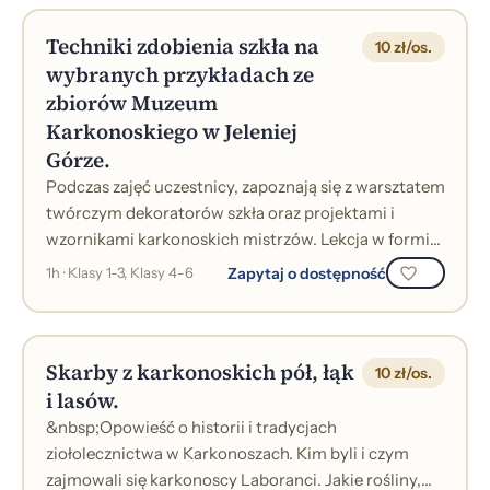
Techniki zdobienia szkła na
10 zł/os.
wybranych przykładach ze
zbiorów Muzeum
Karkonoskiego w Jeleniej
Górze.
Podczas zajęć uczestnicy, zapoznają się z warsztatem
twórczym dekoratorów szkła oraz projektami i
wzornikami karkonoskich mistrzów. Lekcja w formie
prelekcji z prezentacją multimed...
Zapytaj o dostępność
1h · Klasy 1-3, Klasy 4-6
Skarby z karkonoskich pół, łąk
10 zł/os.
i lasów.
&nbsp;Opowieść o historii i tradycjach
ziołolecznictwa w Karkonoszach. Kim byli i czym
zajmowali się karkonoscy Laboranci. Jakie rośliny,