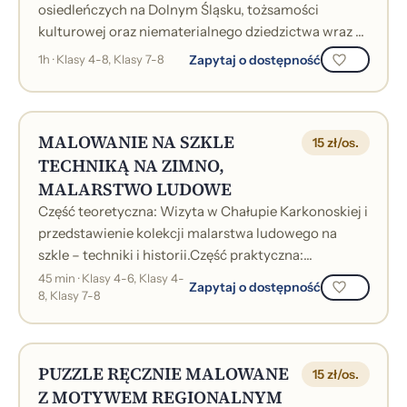
osiedleńczych na Dolnym Śląsku, tożsamości
kulturowej oraz niematerialnego dziedzictwa wraz z
pokazem fotogramów.&nbsp;
Zapytaj o dostępność
1h · Klasy 4-8, Klasy 7-8
MALOWANIE NA SZKLE
15 zł/os.
TECHNIKĄ NA ZIMNO,
MALARSTWO LUDOWE
Część teoretyczna: Wizyta w Chałupie Karkonoskiej i
przedstawienie kolekcji malarstwa ludowego na
szkle – techniki i historii.Część praktyczna:
zmierzenie się z dawną techniką malo...
45 min · Klasy 4-6, Klasy 4-
Zapytaj o dostępność
8, Klasy 7-8
PUZZLE RĘCZNIE MALOWANE
15 zł/os.
Z MOTYWEM REGIONALNYM