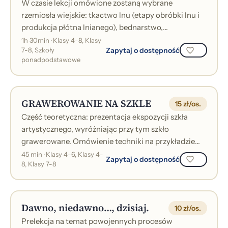
W czasie lekcji omówione zostaną wybrane
rzemiosła wiejskie: tkactwo lnu (etapy obróbki lnu i
produkcja płótna lnianego), bednarstwo,
kołodziejstwo, ciesielstwo, stolarstwo, kowals...
1h 30min · Klasy 4-8, Klasy
Zapytaj o dostępność
7-8, Szkoły
ponadpodstawowe
GRAWEROWANIE NA SZKLE
15 zł/os.
Część teoretyczna: prezentacja ekspozycji szkła
artystycznego, wyróżniając przy tym szkło
grawerowane. Omówienie techniki na przykładzie
poszczególnych eksponatów.Część praktyczna:...
45 min · Klasy 4-6, Klasy 4-
Zapytaj o dostępność
8, Klasy 7-8
Dawno, niedawno…, dzisiaj.
10 zł/os.
Prelekcja na temat powojennych procesów