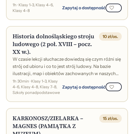
zioła i minerały wykorzystywali w swojej d...
1h · Klasy 1-3, Klasy 4-6,
Zapytaj o dostępność
Klasy 4-8
Historia dolnośląskiego stroju
10 zł/os.
ludowego (2 poł. XVIII – pocz.
XX w.).
W czasie lekcji słuchacze dowiedzą się czym różni się
strój od ubioru i co to jest strój ludowy. Na bazie
ilustracji, map i obiektów zachowanych w naszych
zbiorach prowadzący przed...
1h 30min · Klasy 1-3, Klasy
Zapytaj o dostępność
4-6, Klasy 4-8, Klasy 7-8,
Szkoły ponadpodstawowe
KARKONOSZ/ZIELARKA –
15 zł/os.
MAGNES (PAMIĄTKA Z
MUZEUM)