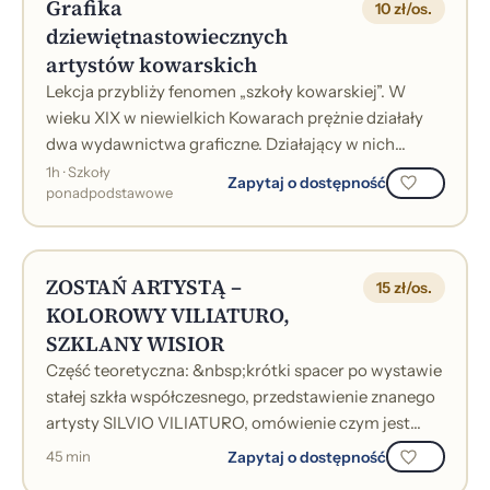
Grafika
10 zł/os.
dziewiętnastowiecznych
artystów kowarskich
Lekcja przybliży fenomen „szkoły kowarskiej”. W
wieku XIX w niewielkich Kowarach prężnie działały
dwa wydawnictwa graficzne. Działający w nich
graficy ponad tysiąc rozmaitych widok...
1h · Szkoły
Zapytaj o dostępność
ponadpodstawowe
ZOSTAŃ ARTYSTĄ –
15 zł/os.
KOLOROWY VILIATURO,
SZKLANY WISIOR
Część teoretyczna: &nbsp;krótki spacer po wystawie
stałej szkła współczesnego, przedstawienie znanego
artysty SILVIO VILIATURO, omówienie czym jest
szkło i jego zastosowanie w sztu...
Zapytaj o dostępność
45 min