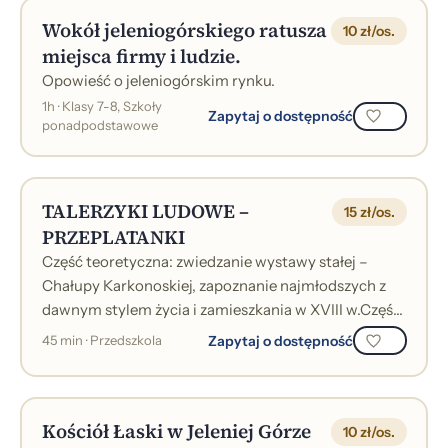
Wokół jeleniogórskiego ratusza
10 zł/os.
miejsca firmy i ludzie.
Opowieść o jeleniogórskim rynku.
1h · Klasy 7-8, Szkoły
Zapytaj o dostępność
ponadpodstawowe
TALERZYKI LUDOWE –
15 zł/os.
PRZEPLATANKI
Część teoretyczna: zwiedzanie wystawy stałej –
Chałupy Karkonoskiej, zapoznanie najmłodszych z
dawnym stylem życia i zamieszkania w XVIII w.Część
praktyczna: pokolorowanie motywu l...
Zapytaj o dostępność
45 min · Przedszkola
Kościół Łaski w Jeleniej Górze
10 zł/os.