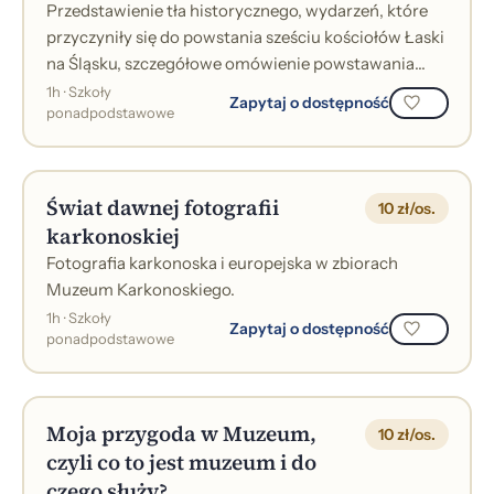
Przedstawienie tła historycznego, wydarzeń, które
przyczyniły się do powstania sześciu kościołów Łaski
na Śląsku, szczegółowe omówienie powstawania
kościoła w Jeleniej Górze oraz p...
1h · Szkoły
Zapytaj o dostępność
ponadpodstawowe
Świat dawnej fotografii
10 zł/os.
karkonoskiej
Fotografia karkonoska i europejska w zbiorach
Muzeum Karkonoskiego.
1h · Szkoły
Zapytaj o dostępność
ponadpodstawowe
Moja przygoda w Muzeum,
10 zł/os.
czyli co to jest muzeum i do
czego służy?