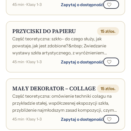
Laborantach. Informacje na temat tego, czym się
Zapytaj o dostępność
45 min · Klasy 1-3
zajmowal...
PRZYCISKI DO PAPIERU
15 zł/os.
Część teoretyczna: szkło- do czego służy, jak
powstaje, jak jest zdobione?&nbsp; Zwiedzanie
wystawy szkła artystycznego, z wyróżnieniem
przycisków szklanych oraz przybliżenie techn...
Zapytaj o dostępność
45 min · Klasy 1-3
MAŁY DEKORATOR – COLLAGE
15 zł/os.
Część teoretyczna: omówienie techniki colagu na
przykładzie stałej, współczesnej ekspozycji szkła,
przybliżenie najmłodszym zasad kompozycji, czym
jest i jakie są jej rodzaje.Część...
Zapytaj o dostępność
45 min · Klasy 1-3