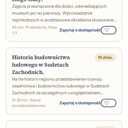
Zajęcia przeznaczone dla dzieci, odwiedzających
muzeum po raz pierwszy. Wprowadzenie
najmłodszych w podstawowe określenia stosowane
w sztuce, muzeum , jak: dzieło sztuki, eksponat,...
45 min · Przedszkola, Klasy
Zapytaj o dostępność
1-3
Historia budownictwa
10 zł/os.
ludowego w Sudetach
Zachodnich.
Na tle historii regionu przedstawienie rozwoju
osadnictwa i budownictwa ludowego w Sudetach
Zachodnich ze szczególnym uwzględnieniem
regionu jeleniogórskiego. W prezentacji multime...
1h 30min · Szkoły
Zapytaj o dostępność
ponadpodstawowe