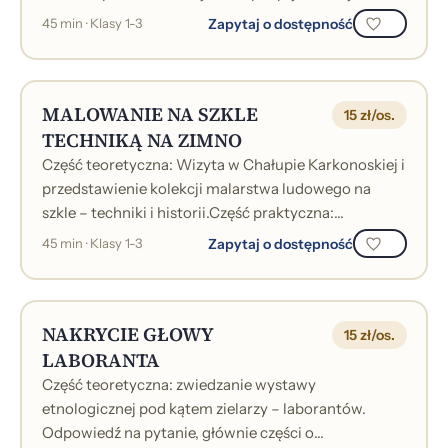
biżuteria i jakie ma znaczenie?Część...
Zapytaj o dostępność
45 min · Klasy 1-3
MALOWANIE NA SZKLE
15 zł/os.
TECHNIKĄ NA ZIMNO
Część teoretyczna: Wizyta w Chałupie Karkonoskiej i
przedstawienie kolekcji malarstwa ludowego na
szkle – techniki i historii.Część praktyczna:
zmierzenie się z dawną techniką malo...
Zapytaj o dostępność
45 min · Klasy 1-3
NAKRYCIE GŁOWY
15 zł/os.
LABORANTA
Część teoretyczna: zwiedzanie wystawy
etnologicznej pod kątem zielarzy – laborantów.
Odpowiedź na pytanie, głównie części o