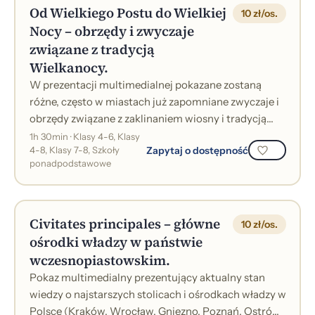
Od Wielkiego Postu do Wielkiej
10 zł/os.
Nocy – obrzędy i zwyczaje
związane z tradycją
Wielkanocy.
W prezentacji multimedialnej pokazane zostaną
różne, często w miastach już zapomniane zwyczaje i
obrzędy związane z zaklinaniem wiosny i tradycją
robienia palm i pisania jaj.&nbsp;
1h 30min · Klasy 4-6, Klasy
Zapytaj o dostępność
4-8, Klasy 7-8, Szkoły
ponadpodstawowe
Civitates principales – główne
10 zł/os.
ośrodki władzy w państwie
wczesnopiastowskim.
Pokaz multimedialny prezentujący aktualny stan
wiedzy o najstarszych stolicach i ośrodkach władzy w
Polsce (Kraków, Wrocław, Gniezno, Poznań, Ostrów