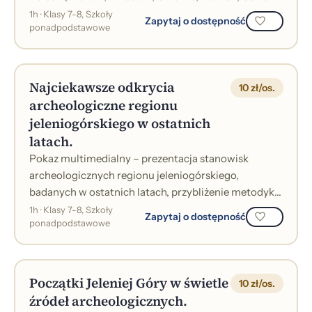
Lednicki) na podstawie wyników...
1h · Klasy 7-8, Szkoły
Zapytaj o dostępność
ponadpodstawowe
Najciekawsze odkrycia
10 zł/os.
archeologiczne regionu
jeleniogórskiego w ostatnich
latach.
Pokaz multimedialny – prezentacja stanowisk
archeologicznych regionu jeleniogórskiego,
badanych w ostatnich latach, przybliżenie metodyki
badań, najciekawszych znalezisk oraz ich z...
1h · Klasy 7-8, Szkoły
Zapytaj o dostępność
ponadpodstawowe
Początki Jeleniej Góry w świetle
10 zł/os.
źródeł archeologicznych.