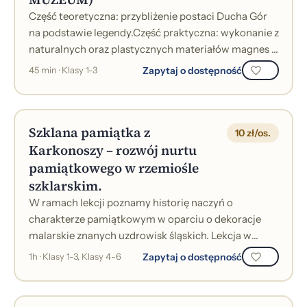
Część teoretyczna: przybliżenie postaci Ducha Gór
na podstawie legendy.Część praktyczna: wykonanie z
naturalnych oraz plastycznych materiałów magnes z
twarzą Karkonosza lub zielark...
Zapytaj o dostępność
45 min · Klasy 1-3
Szklana pamiątka z
10 zł/os.
Karkonoszy – rozwój nurtu
pamiątkowego w rzemiośle
szklarskim.
W ramach lekcji poznamy historię naczyń o
charakterze pamiątkowym w oparciu o dekoracje
malarskie znanych uzdrowisk śląskich. Lekcja w
formie prelekcji z prezentacją multimedialną....
Zapytaj o dostępność
1h · Klasy 1-3, Klasy 4-6