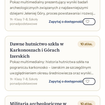
Pokaz multimedialny prezentujący wyniki badań
archeologicznych związanych z najdawniejszymi
dziejami Jeleniej Góry, proces powstawania i rozwoju
miasta w okresie średniowiecza oraz...
1h · Klasy 7-8, Szkoły
Zapytaj o dostępność
ponadpodstawowe
Dawne hutnictwo szkła w
10 zł/os.
Karkonoszach i Górach
Izerskich
Pokaz multimedialny: historia hutnictwa szkła na
pograniczu karkonosko – izerskim ze szczególnym
uwzględnieniem okresu średniowiecza oraz wyniki
badań archeologicznych na stanowisk...
1h · Klasy 7-8, Szkoły
Zapytaj o dostępność
ponadpodstawowe
Militaria archeologiczne w
10 zł/os.