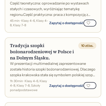
Część teoretyczna: oprowadzanie po wystawach
stałych i czasowych, wyróżniając tematykę
regionu.Część praktyczna: praca z kompozycją z
wybranym motywem regionalnym lub
45 min · Klasy 4-6, Klasy 4-
Zapytaj o dostępność
8, Klasy 7-8
nawiązującym...
Tradycja szopki
10 zł/os.
bożonarodzeniowej w Polsce i
na Dolnym Śląsku.
W prezentacji multimedialnej zaprezentowane
została historia szopki bożonarodzeniowej. Dlaczego
szopka krakowska stała się symbolem polskiej szopki
bożonarodzeniowej. Czy na Dolnym...
1h 30min · Klasy 4-6, Klasy
Zapytaj o dostępność
4-8, Klasy 7-8, Szkoły
ponadpodstawowe