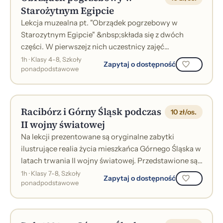
Starożytnym Egipcie
Lekcja muzealna pt. "Obrządek pogrzebowy w
Starozytnym Egipcie" &nbsp;składa się z dwóch
części. W pierwszejz nich uczestnicy zajęć
przyswajają ogólną wiedzę na temat historii i sp...
1h · Klasy 4-8, Szkoły
Zapytaj o dostępność
ponadpodstawowe
Racibórz i Górny Śląsk podczas
10 zł/os.
II wojny światowej
Na lekcji prezentowane są oryginalne zabytki
ilustrujące realia życia mieszkańca Górnego Śląska w
latach trwania II wojny światowej. Przedstawione są
wydarzenia związane z przejści...
1h · Klasy 7-8, Szkoły
Zapytaj o dostępność
ponadpodstawowe