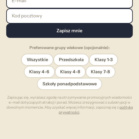
Kod pocztowy
Zapisz mnie
Preferowane grupy wiekowe (opcjonalnie):
Wszystkie
Przedszkola
Klasy 1-3
Klasy 4-6
Klasy 4-8
Klasy 7-8
Szkoły ponadpodstawowe
Zapisując się, wyrażasz zgodę na otrzymywanie promocyjnych wiadomości
e-mail dotyczących atrakcji i porad. Możesz zrezygnować z subskrypcji w
dowolnym momencie. Aby uzyskać więcej informacji, zapoznaj się z
polityką
prywatności
.