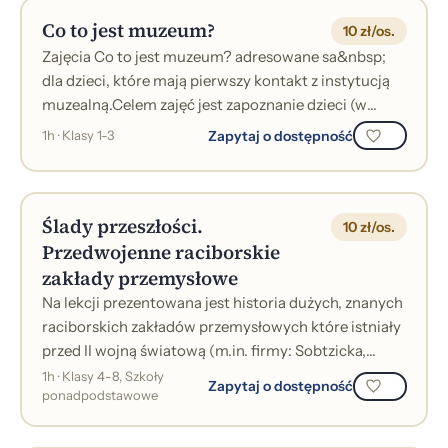
Co to jest muzeum?
10 zł/os.
Zajęcia Co to jest muzeum? adresowane sa&nbsp;
dla dzieci, które mają pierwszy kontakt z instytucją
muzealną.Celem zajęć jest zapoznanie dzieci (w
sposób bardzo przystępny !) z poj...
Zapytaj o dostępność
1h · Klasy 1-3
Ślady przeszłości.
10 zł/os.
Przedwojenne raciborskie
zakłady przemysłowe
Na lekcji prezentowana jest historia dużych, znanych
raciborskich zakładów przemysłowych które istniały
przed II wojną światową (m.in. firmy: Sobtzicka,
Domsa, Reinersa czy Przyszk...
1h · Klasy 4-8, Szkoły
Zapytaj o dostępność
ponadpodstawowe