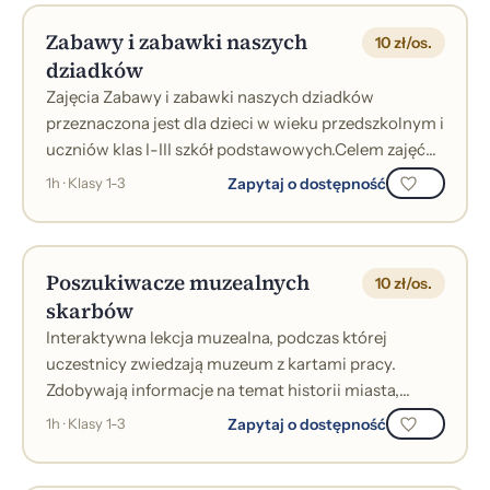
Zabawy i zabawki naszych
10 zł/os.
dziadków
Zajęcia Zabawy i zabawki naszych dziadków
przeznaczona jest dla dzieci w wieku przedszkolnym i
uczniów klas I-III szkół podstawowych.Celem zajęć
jest przedstawienie&nbsp; realiów ż...
Zapytaj o dostępność
1h · Klasy 1-3
Poszukiwacze muzealnych
10 zł/os.
skarbów
Interaktywna lekcja muzealna, podczas której
uczestnicy zwiedzają muzeum z kartami pracy.
Zdobywają informacje na temat historii miasta,
zabytków, legend, ważnych postaci historycz...
Zapytaj o dostępność
1h · Klasy 1-3