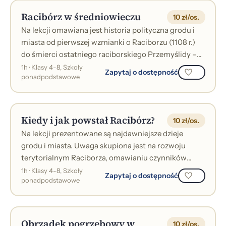
Racibórz w średniowieczu
10 zł/os.
Na lekcji omawiana jest historia polityczna grodu i
miasta od pierwszej wzmianki o Raciborzu (1108 r.)
do śmierci ostatniego raciborskiego Przemyślidy –
Walentyna (1521 r.). Prezen...
1h · Klasy 4-8, Szkoły
Zapytaj o dostępność
ponadpodstawowe
Kiedy i jak powstał Racibórz?
10 zł/os.
Na lekcji prezentowane są najdawniejsze dzieje
grodu i miasta. Uwaga skupiona jest na rozwoju
terytorialnym Raciborza, omawianiu czynników
miastotwórczych, kształcie i wyglądzie śr...
1h · Klasy 4-8, Szkoły
Zapytaj o dostępność
ponadpodstawowe
Obrządek pogrzebowy w
10 zł/os.