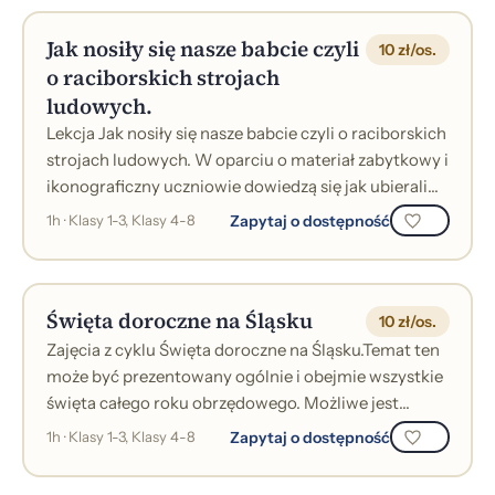
Jak nosiły się nasze babcie czyli
10 zł/os.
o raciborskich strojach
ludowych.
Lekcja Jak nosiły się nasze babcie czyli o raciborskich
strojach ludowych. W oparciu o materiał zabytkowy i
ikonograficzny uczniowie dowiedzą się jak ubierali
się mieszkańcy wsi w...
Zapytaj o dostępność
1h · Klasy 1-3, Klasy 4-8
Święta doroczne na Śląsku
10 zł/os.
Zajęcia z cyklu Święta doroczne na Śląsku.Temat ten
może być prezentowany ogólnie i obejmie wszystkie
święta całego roku obrzędowego. Możliwe jest
szczegółowe omówienie poszczególn...
Zapytaj o dostępność
1h · Klasy 1-3, Klasy 4-8