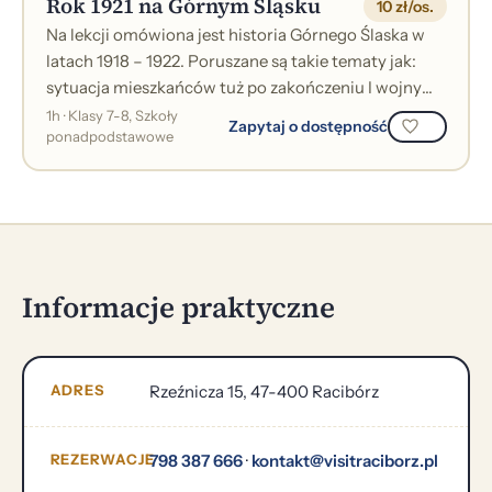
Rok 1921 na Górnym Śląsku
10 zł/os.
Na lekcji omówiona jest historia Górnego Ślaska w
latach 1918 – 1922. Poruszane są takie tematy jak:
sytuacja mieszkańców tuż po zakończeniu I wojny
światowej, trzy powstania śląsk...
1h · Klasy 7-8, Szkoły
Zapytaj o dostępność
ponadpodstawowe
Informacje praktyczne
ADRES
Rzeźnicza 15, 47-400 Racibórz
REZERWACJE
798 387 666
·
kontakt@visitraciborz.pl