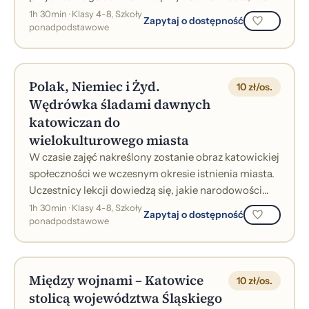
jest im znane. Na lekcji prz...
1h 30min · Klasy 4-8, Szkoły
Zapytaj o dostępność
ponadpodstawowe
Polak, Niemiec i Żyd.
10 zł/os.
Wędrówka śladami dawnych
katowiczan do
wielokulturowego miasta
W czasie zajęć nakreślony zostanie obraz katowickiej
społeczności we wczesnym okresie istnienia miasta.
Uczestnicy lekcji dowiedzą się, jakie narodowości
reprezentowali ówcześni ka...
1h 30min · Klasy 4-8, Szkoły
Zapytaj o dostępność
ponadpodstawowe
Między wojnami – Katowice
10 zł/os.
stolicą województwa Śląskiego