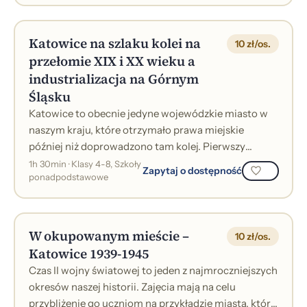
Katowice na szlaku kolei na
10 zł/os.
przełomie XIX i XX wieku a
industrializacja na Górnym
Śląsku
Katowice to obecnie jedyne wojewódzkie miasto w
naszym kraju, które otrzymało prawa miejskie
później niż doprowadzono tam kolej. Pierwszy
pociąg dotarł tu bowiem z Wrocławia w 1846...
1h 30min · Klasy 4-8, Szkoły
Zapytaj o dostępność
ponadpodstawowe
W okupowanym mieście –
10 zł/os.
Katowice 1939-1945
Czas II wojny światowej to jeden z najmroczniejszych
okresów naszej historii. Zajęcia mają na celu
przybliżenie go uczniom na przykładzie miasta, które