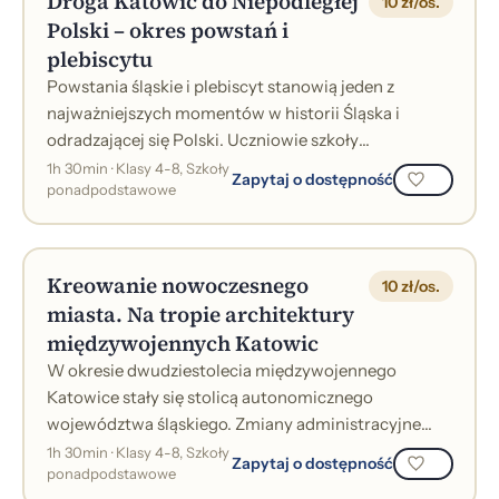
Droga Katowic do Niepodległej
10 zł/os.
Polski – okres powstań i
plebiscytu
Powstania śląskie i plebiscyt stanowią jeden z
najważniejszych momentów w historii Śląska i
odradzającej się Polski. Uczniowie szkoły
podstawowej poznają główne wydarzenia i miejsc...
1h 30min · Klasy 4-8, Szkoły
Zapytaj o dostępność
ponadpodstawowe
Kreowanie nowoczesnego
10 zł/os.
miasta. Na tropie architektury
międzywojennych Katowic
W okresie dwudziestolecia międzywojennego
Katowice stały się stolicą autonomicznego
województwa śląskiego. Zmiany administracyjne
zaowocowały powstaniem nowych inwestycji
1h 30min · Klasy 4-8, Szkoły
Zapytaj o dostępność
ponadpodstawowe
budowlany...