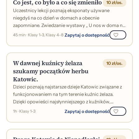
Co jest, co było a co się zmieniło
10 zł/os.
Uczestnicy lekcji poznają eksponaty używane
niegdyś na co dzień w domach a obecnie
zapomniane. Zwiedzanie wystawy „ U nos w doma na
Nikiszu” jest „wycieczką w czasie”, poznaniem po...
Zapytaj o dostępność
45 min · Klasy 1-3, Klasy 4-8
W dawnej kuźnicy żelaza
10 zł/os.
szukamy początków herbu
Katowic.
Dzieci poznają najstarsze dzieje Katowic związane z
funkcjonowaniem na tym terenie kuźnic żelaza.
Dzięki opowieści najsłynniejszego z kuźników,
Walentego Roździeńskiego (film preze...
Zapytaj o dostępność
1h · Klasy 1-3