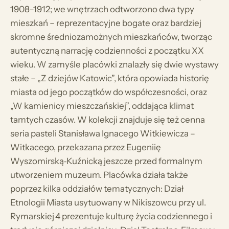
1908–1912; we wnętrzach odtworzono dwa typy
mieszkań – reprezentacyjne bogate oraz bardziej
skromne średniozamożnych mieszkańców, tworząc
autentyczną narrację codzienności z początku XX
wieku. W zamyśle placówki znalazły się dwie wystawy
stałe – „Z dziejów Katowic”, która opowiada historię
miasta od jego początków do współczesności, oraz
„W kamienicy mieszczańskiej”, oddająca klimat
tamtych czasów. W kolekcji znajduje się też cenna
seria pasteli Stanisława Ignacego Witkiewicza –
Witkacego, przekazana przez Eugeniię
Wyszomirską‑Kuźnicką jeszcze przed formalnym
utworzeniem muzeum. Placówka działa także
poprzez kilka oddziałów tematycznych: Dział
Etnologii Miasta usytuowany w Nikiszowcu przy ul.
Rymarskiej 4 prezentuje kulturę życia codziennego i