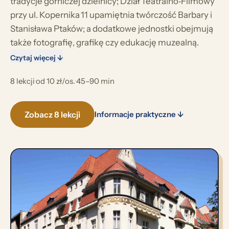
tradycje górniczej dzielnicy; Dział Teatralno‑Filmowy
przy ul. Kopernika 11 upamiętnia twórczość Barbary i
Stanisława Ptaków; a dodatkowe jednostki obejmują
także fotografię, grafikę czy edukację muzealną.
Czytaj więcej ↓
8 lekcji
·
od 10 zł/os.
·
45–90 min
Zobacz 8 lekcji
Informacje praktyczne ↓