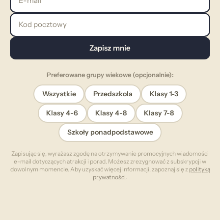
Kod pocztowy
Zapisz mnie
Preferowane grupy wiekowe (opcjonalnie):
Wszystkie
Przedszkola
Klasy 1-3
Klasy 4-6
Klasy 4-8
Klasy 7-8
Szkoły ponadpodstawowe
Zapisując się, wyrażasz zgodę na otrzymywanie promocyjnych wiadomości
e-mail dotyczących atrakcji i porad. Możesz zrezygnować z subskrypcji w
dowolnym momencie. Aby uzyskać więcej informacji, zapoznaj się z
polityką
prywatności
.