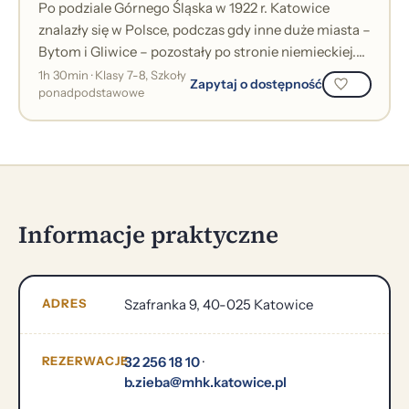
Po podziale Górnego Śląska w 1922 r. Katowice
znalazły się w Polsce, podczas gdy inne duże miasta –
Bytom i Gliwice – pozostały po stronie niemieckiej.
Naturalną konsekwencją był w...
1h 30min · Klasy 7-8, Szkoły
Zapytaj o dostępność
ponadpodstawowe
Informacje praktyczne
ADRES
Szafranka 9, 40-025 Katowice
REZERWACJE
32 256 18 10
·
b.zieba@mhk.katowice.pl