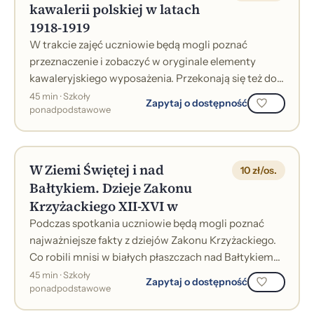
kawalerii polskiej w latach
1918-1919
W trakcie zajęć uczniowie będą mogli poznać
przeznaczenie i zobaczyć w oryginale elementy
kawaleryjskiego wyposażenia. Przekonają się też do
czego służyła lanca. Ile ważyło siodło?...
45 min · Szkoły
Zapytaj o dostępność
ponadpodstawowe
W Ziemi Świętej i nad
10 zł/os.
Bałtykiem. Dzieje Zakonu
Krzyżackiego XII-XVI w
Podczas spotkania uczniowie będą mogli poznać
najważniejsze fakty z dziejów Zakonu Krzyżackiego.
Co robili mnisi w białych płaszczach nad Bałtykiem?
Ilu rycerzy Zakonu walczyło pod...
45 min · Szkoły
Zapytaj o dostępność
ponadpodstawowe