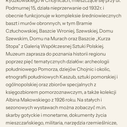
Rydzkowskiego w Chojnicach, mieszczące się przy ul.
Podmurnej 15, działa nieprzerwanie od 1932 r. i
obecnie funkcjonuje w kompleksie średniowiecznych
baszt i murów obronnych, w tym Bramie
Człuchowskiej, Baszcie Wroniej, Szewskiej, Domu
Szewskim, Domu na Murach oraz Baszcie „Kurza
Stopa” z Galerią Współczesnej Sztuki Polskiej.
Muzeum zaprasza do poznania historii regionu
poprzez pięć tematycznych działów: archeologii
południowego Pomorza, dziejów Chojnic i okolic,
etnografii południowych Kaszub, sztuki pomorskiej i
ogólnopolskiej oraz zbiorów specjalnych z
księgozbiorem pomorzoznawczym, a także kolekcji
Albina Makowskiego z 1926 roku. Na stałych i
sezonowych wystawach można zobaczyć m.in.
skarby gotyckie i monetarne, dokumenty życia
mieszczańskiego, militaria, narzędzia rzemieślnicze,