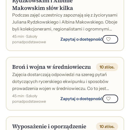
Rydzkowskim i Albinie
Makowskim słów kilka
Podczas zajęć uczestnicy zapoznają się z życiorysami
Juliana Rydzkowskiego i Albina Makowskiego. Oboje
byli kolekcjonerami, regionalistami i ogromnymi
miłośnikami Chojnic. Julian R...
45 min · Szkoły
Zapytaj o dostępność
ponadpodstawowe
Broń i wojna w średniowieczu
10 zł/os.
Zajęcia dostarczają odpowiedzi na szereg pytań
dotyczących rycerskiego ekwipunku i sposobów
prowadzenia wojen w średniowieczu. Co to jest
koncerz? Jakie funkcje pełniły rycerskie o...
45 min · Szkoły
Zapytaj o dostępność
ponadpodstawowe
Wyposażenie i oporządzenie
10 zł/os.