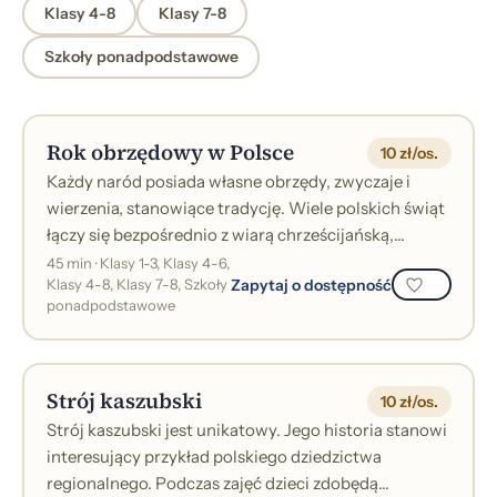
Klasy 4-8
Klasy 7-8
Szkoły ponadpodstawowe
Rok obrzędowy w Polsce
10 zł/os.
Każdy naród posiada własne obrzędy, zwyczaje i
wierzenia, stanowiące tradycję. Wiele polskich świąt
łączy się bezpośrednio z wiarą chrześcijańską,
odzwierciedloną w przekazach ludo...
45 min · Klasy 1-3, Klasy 4-6,
Zapytaj o dostępność
Klasy 4-8, Klasy 7-8, Szkoły
ponadpodstawowe
Strój kaszubski
10 zł/os.
Strój kaszubski jest unikatowy. Jego historia stanowi
interesujący przykład polskiego dziedzictwa
regionalnego. Podczas zajęć dzieci zdobędą