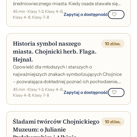
średniowiecznego miasta. Kiedy osada stawała się
miastem? Co robił średniowieczny mies...
45 min · Klasy 1-3, Klasy 4-6,
Zapytaj o dostępność
Klasy 4-8, Klasy 7-8
Historia symbol naszego
10 zł/os.
miasta. Chojnicki herb. Flaga.
Hejnał.
Opowieść dla młodszych i starszych o
najważniejszych znakach symbolizujących Chojnice
– pozwalająca dokładniej poznać ich pochodzenie,
znaczenie i zmiany zachodzące w ich wizerunku...
45 min · Klasy 1-3, Klasy 4-6,
Zapytaj o dostępność
Klasy 4-8, Klasy 7-8
Śladami twórców Chojnickiego
10 zł/os.
Muzeum: o Julianie