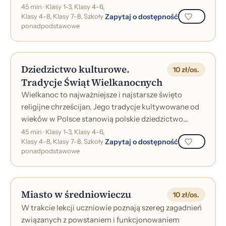
informacje na temat poszczególnych częś...
45 min · Klasy 1-3, Klasy 4-6,
Zapytaj o dostępność
Klasy 4-8, Klasy 7-8, Szkoły
ponadpodstawowe
Dziedzictwo kulturowe.
10 zł/os.
Tradycje Świąt Wielkanocnych
Wielkanoc to najważniejsze i najstarsze święto
religijne chrześcijan. Jego tradycje kultywowane od
wieków w Polsce stanowią polskie dziedzictwo
kulturowe, przekazane nam przez nasz...
45 min · Klasy 1-3, Klasy 4-6,
Zapytaj o dostępność
Klasy 4-8, Klasy 7-8, Szkoły
ponadpodstawowe
Miasto w średniowieczu
10 zł/os.
W trakcie lekcji uczniowie poznają szereg zagadnień
związanych z powstaniem i funkcjonowaniem