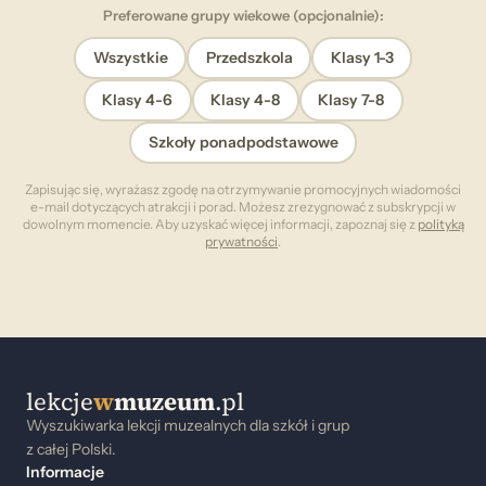
Preferowane grupy wiekowe (opcjonalnie):
Wszystkie
Przedszkola
Klasy 1-3
Klasy 4-6
Klasy 4-8
Klasy 7-8
Szkoły ponadpodstawowe
Zapisując się, wyrażasz zgodę na otrzymywanie promocyjnych wiadomości
e-mail dotyczących atrakcji i porad. Możesz zrezygnować z subskrypcji w
dowolnym momencie. Aby uzyskać więcej informacji, zapoznaj się z
polityką
prywatności
.
lekcje
w
muzeum
.pl
Wyszukiwarka lekcji muzealnych dla szkół i grup
z całej Polski.
Informacje