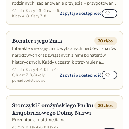
rodzinnych; zaplanowanie przyjęcia – przygotowanie
stołu do posiłku, nakrycie do stołu według...
45 min · Klasy 1-3, Klasy 4-6,
Zapytaj o dostępność
Klasy 4-8, Klasy 7-8
Bohater i jego Znak
30 zł/os.
Interaktywne zajęcia nt. wybranych herbów i znaków
narodowych oraz związanych z nimi bohaterów
historycznych. Każdy uczestnik otrzymuje na
pamiątkę wybity podczas zajęć magnes na l...
45 min · Klasy 4-6, Klasy 4-
Zapytaj o dostępność
8, Klasy 7-8, Szkoły
ponadpodstawowe
Storczyki Łomżyńskiego Parku
30 zł/os.
Krajobrazowego Doliny Narwi
Prezentacja multimedialna
45 min · Klasy 4-6, Klasy 4-