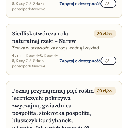
Zapytaj o dostępność
8, Klasy 7-8, Szkoły
ponadpodstawowe
Siedliskotwórcza rola
30 zł/os.
naturalnej rzeki – Narew
Zbawa w przewoźnika drogą wodną i wykład
45 min · Klasy 4-6, Klasy 4-
Zapytaj o dostępność
8, Klasy 7-8, Szkoły
ponadpodstawowe
Poznaj przynajmniej pięć roślin
30 zł/os.
leczniczych: pokrzywa
zwyczajna, gwiazdnica
pospolita, stokrotka pospolita,
bluszczyk kurdybanek,
wierzba. Jak z nich korzystać?