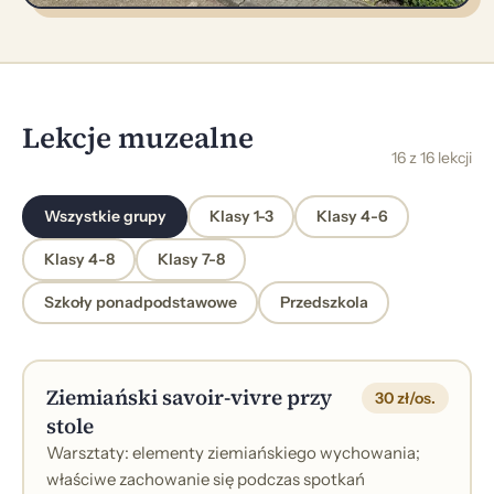
Lekcje muzealne
16 z 16 lekcji
Wszystkie grupy
Klasy 1-3
Klasy 4-6
Klasy 4-8
Klasy 7-8
Szkoły ponadpodstawowe
Przedszkola
Ziemiański savoir-vivre przy
30 zł/os.
stole
Warsztaty: elementy ziemiańskiego wychowania;
właściwe zachowanie się podczas spotkań