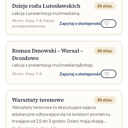
Dzieje rodu Lutosławskich
30 zł/os.
Lekcja z prezentacją mulimedialną
45 min · Klasy 7-8, Szkoły
Zapytaj o dostępność
ponadpodstawowe
Roman Dmowski – Wersal –
30 zł/os.
Drozdowo
Lekcja z prezentacją mulimedialną&nbsp;
Zapytaj o dostępność
45 min · Klasy 7-8
Warsztaty terenowe
30 zł/os.
Warsztaty terenowe to ekscytujące zajęcia
edukacyjne odbywające się na świeżym powietrzu,
trwające od 2,5 do 3 godzin. Dzieci mają okazję
poznać otaczającą je przyrodę w praktyczny...