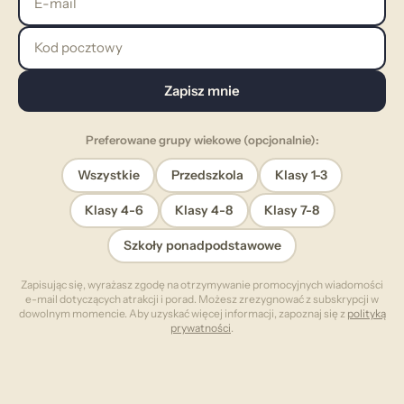
Kod pocztowy
Zapisz mnie
Preferowane grupy wiekowe (opcjonalnie):
Wszystkie
Przedszkola
Klasy 1-3
Klasy 4-6
Klasy 4-8
Klasy 7-8
Szkoły ponadpodstawowe
Zapisując się, wyrażasz zgodę na otrzymywanie promocyjnych wiadomości
e-mail dotyczących atrakcji i porad. Możesz zrezygnować z subskrypcji w
dowolnym momencie. Aby uzyskać więcej informacji, zapoznaj się z
polityką
prywatności
.