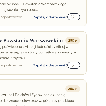
sie okupacji i Powstania Warszawskiego.
ajważniejszych poet...
Zapytaj o dostępność
ponadpodstawowe
w Powstaniu Warszawskim
250 zł
 poświęconej sytuacji ludności cywilnej w
iemy się, jakie straty ponieśli warszawiacy w
ozmawiamy takż...
Zapytaj o dostępność
ponadpodstawowe
250 zł
 sytuacji Polaków i Żydów pod okupacją
zbieżności celów oraz współpracy polskiego i