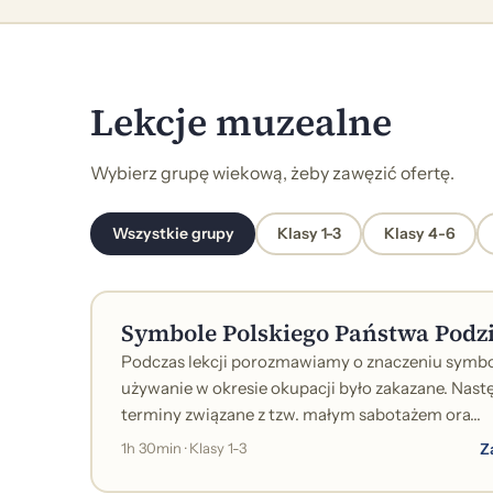
Lekcje muzealne
Wybierz grupę wiekową, żeby zawęzić ofertę.
Wszystkie grupy
Klasy 1-3
Klasy 4-6
Symbole Polskiego Państwa Pod
Podczas lekcji porozmawiamy o znaczeniu symbo
używanie w okresie okupacji było zakazane. Nast
terminy związane z tzw. małym sabotażem ora...
Z
1h 30min · Klasy 1-3