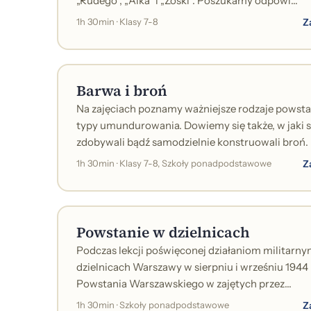
„Rudego”, „Alka” i „Zośki”. Poszukamy odpowi...
Z
1h 30min · Klasy 7-8
Barwa i broń
Na zajęciach poznamy ważniejsze rodzaje powsta
typy umundurowania. Dowiemy się także, w jaki
zdobywali bądź samodzielnie konstruowali broń. P
Z
1h 30min · Klasy 7-8, Szkoły ponadpodstawowe
Powstanie w dzielnicach
Podczas lekcji poświęconej działaniom militarn
dzielnicach Warszawy w sierpniu i wrześniu 1944
Powstania Warszawskiego w zajętych przez...
Z
1h 30min · Szkoły ponadpodstawowe