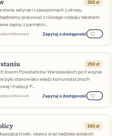
ów
250 zł
rstwie, satyrze i czasopismach z okresu
będziemy pracować z różnego rodzaju tekstami
e zapisy z pamiętni...
Zapytaj o dostępność
ponadpodstawowe
staniu
250 zł
ch losom Powstańców Warszawskich po II wojnie
kie było stanowisko władz komunistycznych
ej i tradycji P...
Zapytaj o dostępność
ponadpodstawowe
olicy
250 zł
kazującą troski, obawy oraz nadzieje polskich