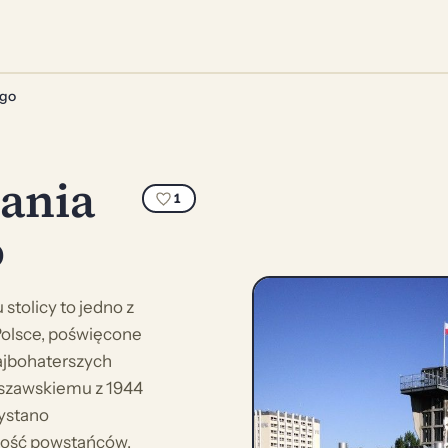
ego
ania
1
o
tolicy to jedno z
Polsce, poświęcone
najbohaterszych
rszawskiemu z 1944
zystano
ność powstańców,