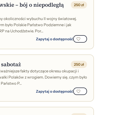
skie – bój o niepodległą
250 zł
 okoliczności wybuchu II wojny światowej.
ym było Polskie Państwo Podziemne i jak
RP na Uchodźstwie. Por...
Zapytaj o dostępność
 sabotaż
250 zł
ważniejsze fakty dotyczące okresu okupacji i
alki Polaków z wrogiem. Dowiemy się, czym było
 Państwo P...
Zapytaj o dostępność