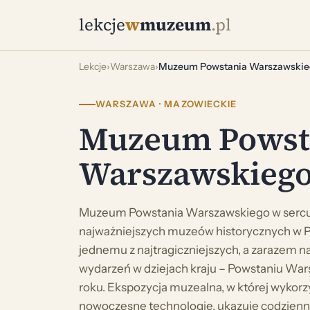
lekcje
w
muzeum
.pl
Lekcje
›
Warszawa
›
Muzeum Powstania Warszawski
WARSZAWA · MAZOWIECKIE
Muzeum Powst
Warszawskieg
Muzeum Powstania Warszawskiego w sercu s
najważniejszych muzeów historycznych w 
jednemu z najtragiczniejszych, a zarazem 
wydarzeń w dziejach kraju – Powstaniu Wa
roku. Ekspozycja muzealna, w której wykor
nowoczesne technologie, ukazuje codzien