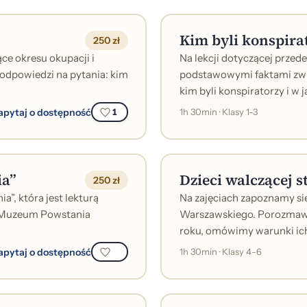
Kim byli konspira
250 zł
e okresu okupacji i
Na lekcji dotyczącej przed
dpowiedzi na pytania: kim
podstawowymi faktami zwi
kim byli konspiratorzy i w j
apytaj o dostępność
1
1h 30min · Klasy 1-3
ia”
Dzieci walczącej s
250 zł
a”, która jest lekturą
Na zajęciach zapoznamy się
ywy Muzeum Powstania
Warszawskiego. Porozmawi
roku, omówimy warunki ich 
apytaj o dostępność
1h 30min · Klasy 4-6