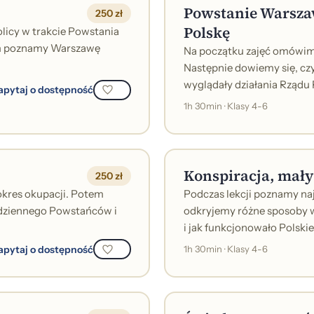
Powstanie Warszaw
250 zł
Polskę
licy w trakcie Powstania
iom poznamy Warszawę
Na początku zajęć omówimy
Następnie dowiemy się, cz
wyglądały działania Rządu 
apytaj o dostępność
1h 30min · Klasy 4-6
Konspiracja, mały
250 zł
okres okupacji. Potem
Podczas lekcji poznamy naj
odziennego Powstańców i
odkryjemy różne sposoby w
i jak funkcjonowało Polskie
apytaj o dostępność
1h 30min · Klasy 4-6