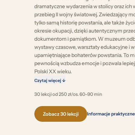
dramatyczne wydarzenia w stolicy oraz ich 
przebieg II wojny światowej. Zwiedzający m
tylko samą historię powstania, ale także ży
okresie okupacji, dzięki autentycznym prz
dokumentom i pamiątkom. W muzeum odbyw
wystawy czasowe, warsztaty edukacyjne i 
upamiętniające bohaterów powstania. To mie
pewnością wzbudza emocje i pozwala lepiej
Polski XX wieku.
Czytaj więcej ↓
30 lekcji
·
od 250 zł/os.
·
60–90 min
Zobacz 30 lekcji
Informacje praktyczne