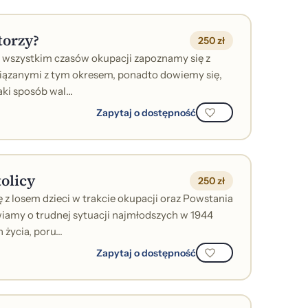
torzy?
250 zł
e wszystkim czasów okupacji zapoznamy się z
ązanymi z tym okresem, ponadto dowiemy się,
aki sposób wal...
Zapytaj o dostępność
tolicy
250 zł
 z losem dzieci w trakcie okupacji oraz Powstania
amy o trudnej sytuacji najmłodszych w 1944
życia, poru...
Zapytaj o dostępność