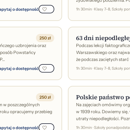
żydowskiego podziemia. Po
apytaj o dostępność
1h 30min · Klasy 7-8, Szkoły 
63 dni niepodległe
250 zł
ńczego uzbrojenia oraz
Podczas lekcji faktografi
 sposób Powstańcy
Warszawskiego oraz najważ
...
że podczas zaciętych starć
apytaj o dostępność
1h 30min · Klasy 7-8, Szkoły 
Polskie państwo p
250 zł
ym w poszczególnych
Na zajęciach omówimy orga
 roku opracujemy przebieg
w 1939 roku. Dowiemy się, 
utraty niepodległości. Pozn
apytaj o dostępność
1h 30min · Szkoły ponadpods