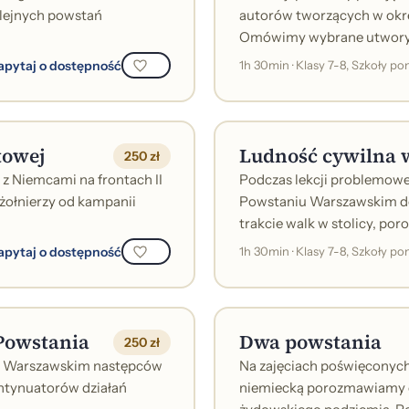
olejnych powstań
autorów tworzących w okre
Omówimy wybrane utwory n
apytaj o dostępność
1h 30min · Klasy 7-8, Szkoły 
towej
Ludność cywilna 
250 zł
z Niemcami na frontach II
Podczas lekcji problemowej
żołnierzy od kampanii
Powstaniu Warszawskim dow
trakcie walk w stolicy, por
apytaj o dostępność
1h 30min · Klasy 7-8, Szkoły 
Powstania
Dwa powstania
250 zł
u Warszawskim następców
Na zajęciach poświęconych
ontynuatorów działań
niemiecką porozmawiamy o 