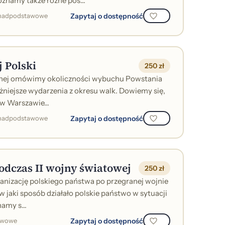
znamy także różne pos...
Zapytaj o dostępność
ponadpodstawowe
j Polski
250 zł
cznej omówimy okoliczności wybuchu Powstania
niejsze wydarzenia z okresu walk. Dowiemy się,
 w Warszawie...
Zapytaj o dostępność
ponadpodstawowe
odczas II wojny światowej
250 zł
nizację polskiego państwa po przegranej wojnie
w jaki sposób działało polskie państwo w sytuacji
amy s...
Zapytaj o dostępność
tawowe