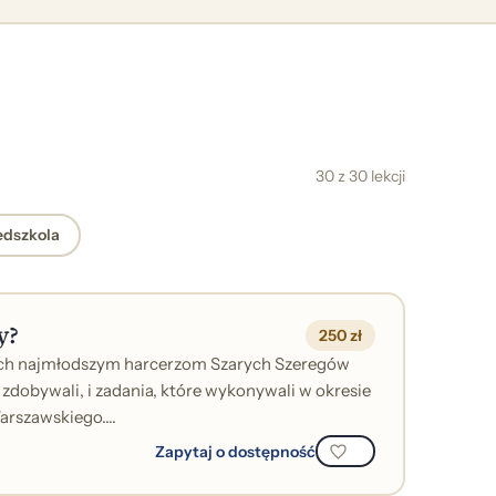
30 z 30 lekcji
edszkola
y?
250 zł
ch najmłodszym harcerzom Szarych Szeregów
zdobywali, i zadania, które wykonywali w okresie
rszawskiego....
Zapytaj o dostępność