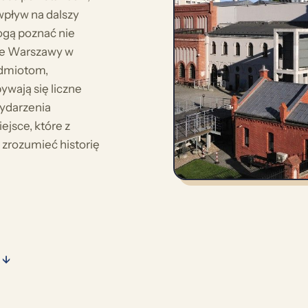
wpływ na dalszy
ogą poznać nie
cie Warszawy w
edmiotom,
ają się liczne
wydarzenia
jsce, które z
 zrozumieć historię
 ↓