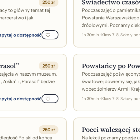
Świadectwo czas
250 zł
zacy to główny temat tej
Podczas zajęć o pamiętnika
harcerstwo i jak
Powstania Warszawskiego 
źródłowymi. Poznamy ciekaw
apytaj o dostępność
1h 30min · Klasy 7-8, Szkoły 
rasol”
Powstańcy po Pow
250 zł
ie zajęcia w naszym muzeum.
Podczas zajęć poświęcony
Zośka” i „Parasol” będzie
światowej dowiemy się, ja
wobec żołnierzy Armii Krajow
apytaj o dostępność
1h 30min · Klasy 7-8, Szkoły 
Poeci walczącej st
250 zł
odległość Polski od końca
Na lekcji poznamy poezję u