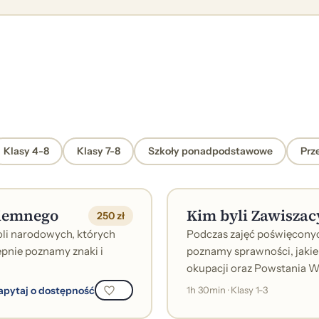
Klasy 4-8
Klasy 7-8
Szkoły ponadpodstawowe
Prz
ziemnego
Kim byli Zawiszac
250 zł
li narodowych, których
Podczas zajęć poświęcony
ępnie poznamy znaki i
poznamy sprawności, jakie 
okupacji oraz Powstania Wa
apytaj o dostępność
1h 30min · Klasy 1-3