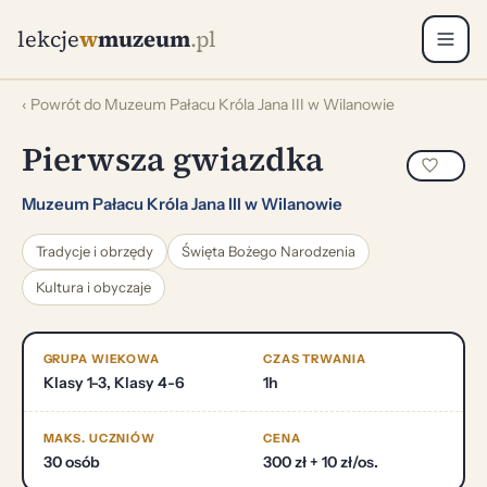
lekcje
w
muzeum
.pl
‹ Powrót do Muzeum Pałacu Króla Jana III w Wilanowie
Pierwsza gwiazdka
Muzeum Pałacu Króla Jana III w Wilanowie
Tradycje i obrzędy
Święta Bożego Narodzenia
Kultura i obyczaje
GRUPA WIEKOWA
CZAS TRWANIA
Klasy 1-3, Klasy 4-6
1h
MAKS. UCZNIÓW
CENA
30 osób
300 zł + 10 zł/os.