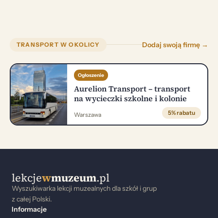
Dodaj swoją firmę →
TRANSPORT W OKOLICY
Ogłoszenie
Aurelion Transport – transport
na wycieczki szkolne i kolonie
5% rabatu
Warszawa
lekcje
w
muzeum
.pl
Wyszukiwarka lekcji muzealnych dla szkół i grup
z całej Polski.
Informacje