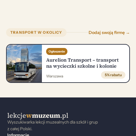
Dodaj swoją firmę →
TRANSPORT W OKOLICY
Ogłoszenie
Aurelion Transport – transport
na wycieczki szkolne i kolonie
5% rabatu
Warszawa
lekcje
w
muzeum
.pl
Wyszukiwarka lekcji muzealnych dla szkół i grup
z całej Polski.
Informacje