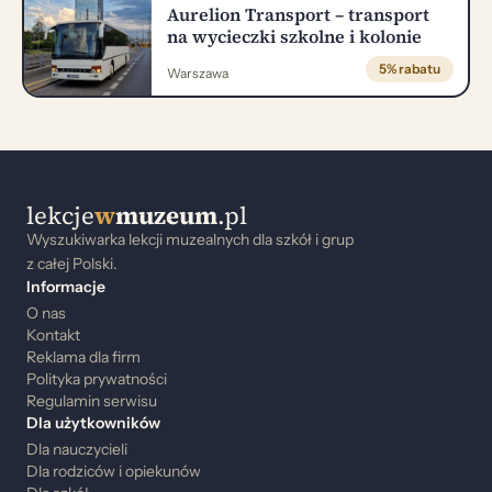
Aurelion Transport – transport
na wycieczki szkolne i kolonie
5% rabatu
Warszawa
lekcje
w
muzeum
.pl
Wyszukiwarka lekcji muzealnych dla szkół i grup
z całej Polski.
Informacje
O nas
Kontakt
Reklama dla firm
Polityka prywatności
Regulamin serwisu
Dla użytkowników
Dla nauczycieli
Dla rodziców i opiekunów