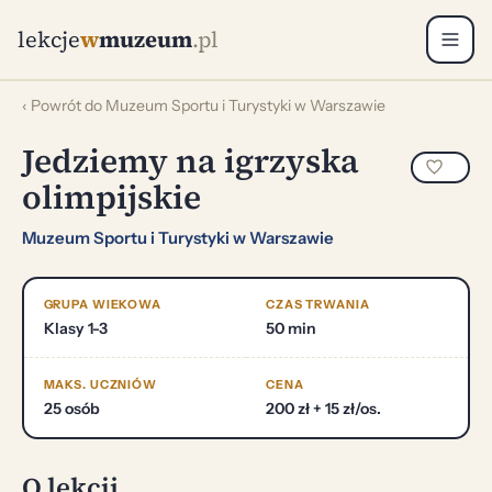
lekcje
w
muzeum
.pl
‹ Powrót do Muzeum Sportu i Turystyki w Warszawie
Jedziemy na igrzyska
olimpijskie
Muzeum Sportu i Turystyki w Warszawie
GRUPA WIEKOWA
CZAS TRWANIA
Klasy 1-3
50 min
MAKS. UCZNIÓW
CENA
25 osób
200 zł + 15 zł/os.
O lekcji