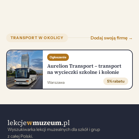
Dodaj swoją firmę →
TRANSPORT W OKOLICY
Ogłoszenie
Aurelion Transport – transport
na wycieczki szkolne i kolonie
5% rabatu
Warszawa
lekcje
w
muzeum
.pl
Wyszukiwarka lekcji muzealnych dla szkół i grup
z całej Polski.