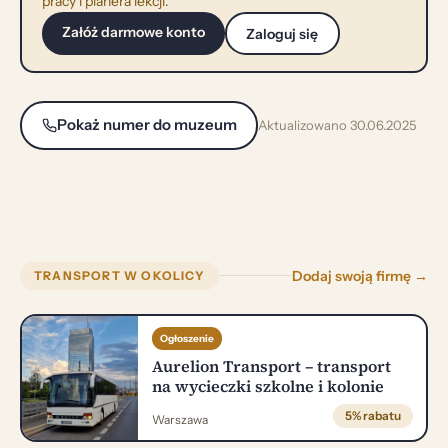
pracy i planera lekcji.
Załóż darmowe konto
Zaloguj się
Pokaż numer do muzeum
Aktualizowano 30.06.2025
Dodaj swoją firmę →
TRANSPORT W OKOLICY
Ogłoszenie
Aurelion Transport – transport
na wycieczki szkolne i kolonie
5% rabatu
Warszawa