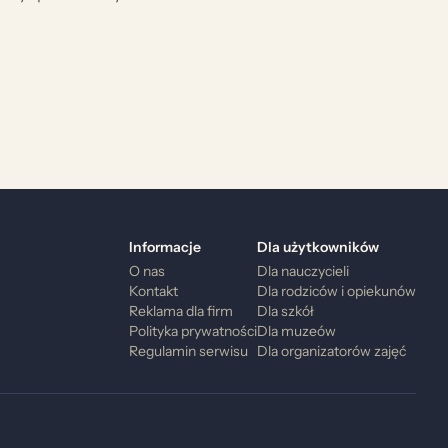
Informacje
Dla użytkowników
O nas
Dla nauczycieli
Kontakt
Dla rodziców i opiekunów
Reklama dla firm
Dla szkół
Polityka prywatności
Dla muzeów
Regulamin serwisu
Dla organizatorów zajęć