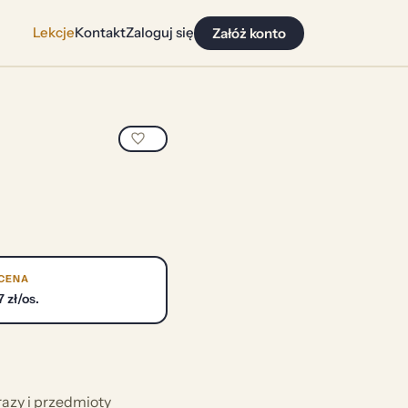
Lekcje
Kontakt
Zaloguj się
Załóż konto
CENA
7 zł/os.
razy i przedmioty