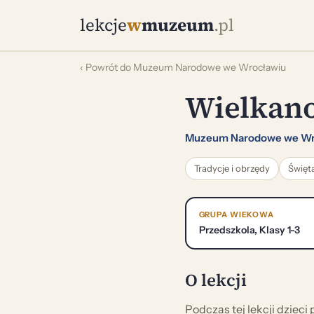
lekcje
w
muzeum
.pl
‹ Powrót do Muzeum Narodowe we Wrocławiu
Wielkano
Muzeum Narodowe we Wr
Tradycje i obrzędy
Święt
GRUPA WIEKOWA
Przedszkola, Klasy 1-3
O lekcji
Podczas tej lekcji dziec