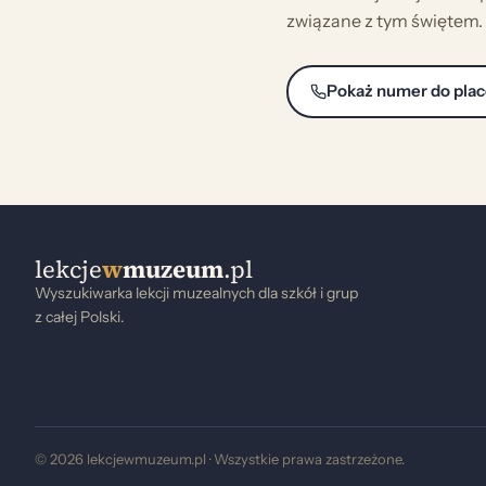
związane z tym świętem.
Pokaż numer do pla
lekcje
w
muzeum
.pl
Wyszukiwarka lekcji muzealnych dla szkół i grup
z całej Polski.
© 2026 lekcjewmuzeum.pl · Wszystkie prawa zastrzeżone.