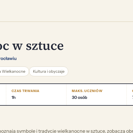
c w sztuce
ocławiu
a Wielkanocne
Kultura i obyczaje
CZAS TRWANIA
MAKS. UCZNIÓW
1h
30 osób
i poznają symbole i tradycje wielkanocne w sztuce, zobaczą ob