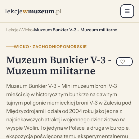
lekcje
w
muzeum
.pl
Lekcje
›
Wicko
›
Muzeum Bunkier V-3 - Muzeum militarne
WICKO · ZACHODNIOPOMORSKIE
Muzeum Bunkier V-3 -
Muzeum militarne
Muzeum Bunkier V‑3 – Mini muzeum broni V‑3
mieści się w historycznym bunkrze na dawnym
tajnym poligonie niemieckiej broni V‑3 w Zalesiu pod
Międzyzdrojami i działa od 2004 roku jako jedna z
najciekawszych atrakcji wojennego dziedzictwa na
wyspie Wolin. To jedyna w Polsce, a druga w Europie,
ekspozycja poświęcona temu eksperymentalnemu