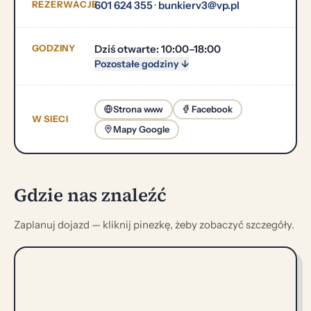
REZERWACJE
601 624 355
·
bunkierv3@vp.pl
GODZINY
Dziś otwarte: 10:00–18:00
Pozostałe godziny ↓
Strona www
Facebook
W SIECI
Mapy Google
Gdzie nas znaleźć
Zaplanuj dojazd — kliknij pinezkę, żeby zobaczyć szczegóły.