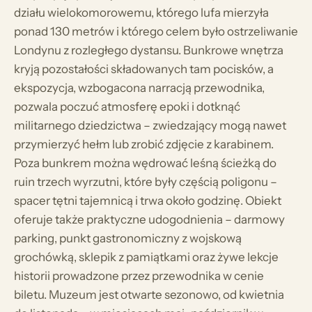
działu wielokomorowemu, którego lufa mierzyła
ponad 130 metrów i którego celem było ostrzeliwanie
Londynu z rozległego dystansu. Bunkrowe wnętrza
kryją pozostałości składowanych tam pocisków, a
ekspozycja, wzbogacona narracją przewodnika,
pozwala poczuć atmosferę epoki i dotknąć
militarnego dziedzictwa – zwiedzający mogą nawet
przymierzyć hełm lub zrobić zdjęcie z karabinem.
Poza bunkrem można wędrować leśną ścieżką do
ruin trzech wyrzutni, które były częścią poligonu –
spacer tętni tajemnicą i trwa około godzinę. Obiekt
oferuje także praktyczne udogodnienia – darmowy
parking, punkt gastronomiczny z wojskową
grochówką, sklepik z pamiątkami oraz żywe lekcje
historii prowadzone przez przewodnika w cenie
biletu. Muzeum jest otwarte sezonowo, od kwietnia