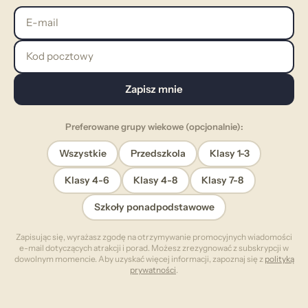
E-mail
Kod pocztowy
Zapisz mnie
Preferowane grupy wiekowe (opcjonalnie):
Wszystkie
Przedszkola
Klasy 1-3
Klasy 4-6
Klasy 4-8
Klasy 7-8
Szkoły ponadpodstawowe
Zapisując się, wyrażasz zgodę na otrzymywanie promocyjnych wiadomości
e-mail dotyczących atrakcji i porad. Możesz zrezygnować z subskrypcji w
dowolnym momencie. Aby uzyskać więcej informacji, zapoznaj się z
polityką
prywatności
.