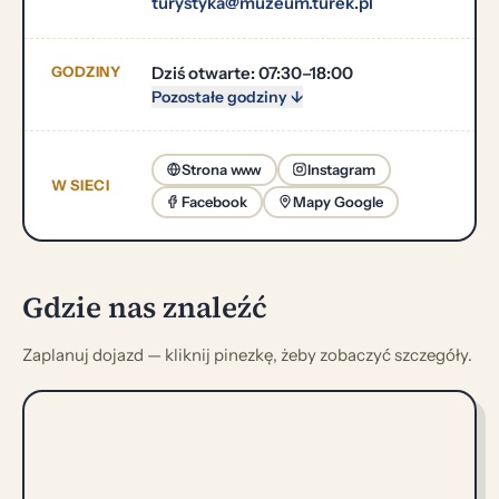
turystyka@muzeum.turek.pl
GODZINY
Dziś otwarte: 07:30–18:00
Pozostałe godziny ↓
Strona www
Instagram
W SIECI
Facebook
Mapy Google
Gdzie nas znaleźć
Zaplanuj dojazd — kliknij pinezkę, żeby zobaczyć szczegóły.