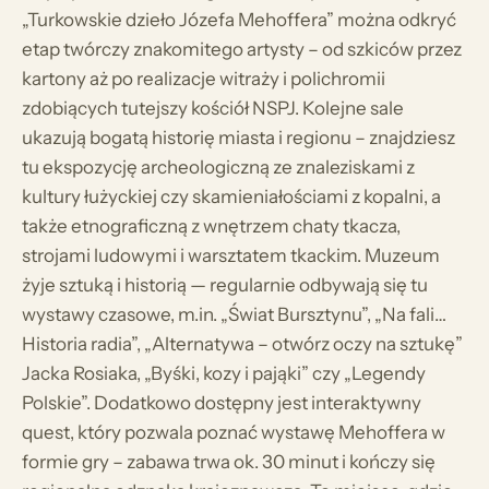
„Turkowskie dzieło Józefa Mehoffera” można odkryć
etap twórczy znakomitego artysty – od szkiców przez
kartony aż po realizacje witraży i polichromii
zdobiących tutejszy kościół NSPJ. Kolejne sale
ukazują bogatą historię miasta i regionu – znajdziesz
tu ekspozycję archeologiczną ze znaleziskami z
kultury łużyckiej czy skamieniałościami z kopalni, a
także etnograficzną z wnętrzem chaty tkacza,
strojami ludowymi i warsztatem tkackim. Muzeum
żyje sztuką i historią — regularnie odbywają się tu
wystawy czasowe, m.in. „Świat Bursztynu”, „Na fali…
Historia radia”, „Alternatywa – otwórz oczy na sztukę”
Jacka Rosiaka, „Byśki, kozy i pająki” czy „Legendy
Polskie”. Dodatkowo dostępny jest interaktywny
quest, który pozwala poznać wystawę Mehoffera w
formie gry – zabawa trwa ok. 30 minut i kończy się