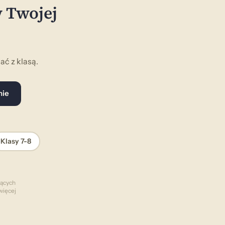
w Twojej
ć z klasą.
nie
Klasy 7-8
zących
więcej