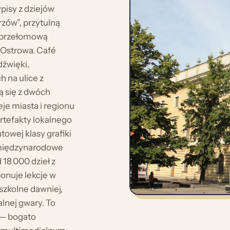
pisy z dziejów
rzów”, przytulną
z przełomową
Ostrowa. Café
dźwięki,
h na ulice z
ą się z dwóch
je miasta i regionu
artefakty lokalnego
owej klasy grafiki
z międzynarodowe
18 000 dzieł z
ponuje lekcje w
 szkolne dawniej,
alnej gwary. To
 — bogato