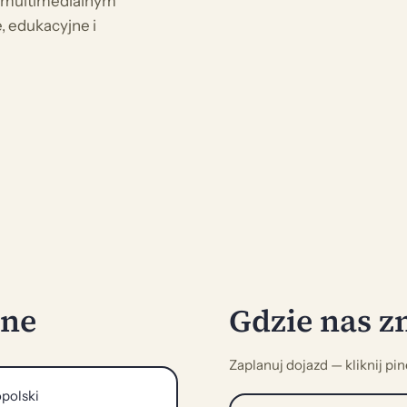
i multimedialnym
, edukacyjne i
zne
Gdzie nas z
Zaplanuj dojazd — kliknij pi
polski