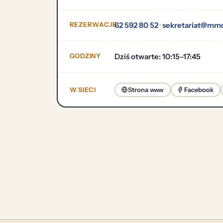
REZERWACJE
62 592 80 52
·
sekretariat@mmo
GODZINY
Dziś otwarte: 10:15–17:45
W SIECI
Strona www
Facebook