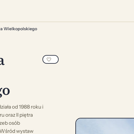
a Wielkopolskiego
a
go
ała od 1988 roku i
 oraz II piętra
rzeb osób
. Wśród wystaw