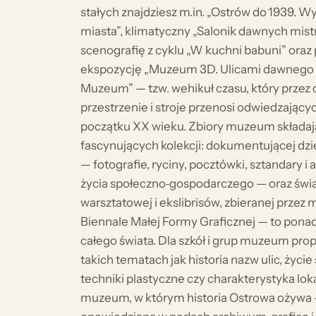
stałych znajdziesz m.in. „Ostrów do 1939. Wy
miasta”, klimatyczny „Salonik dawnych mist
scenografię z cyklu „W kuchni babuni” ora
ekspozycję „Muzeum 3D. Ulicami dawnego 
Muzeum” — tzw. wehikuł czasu, który przez 
przestrzenie i stroje przenosi odwiedzającyc
początku XX wieku. Zbiory muzeum składaj
fascynujących kolekcji: dokumentującej dzie
— fotografie, ryciny, pocztówki, sztandary i 
życia społeczno‑gospodarczego — oraz świat
warsztatowej i ekslibrisów, zbieranej prze
Biennale Małej Formy Graficznej — to ponad 
całego świata. Dla szkół i grup muzeum pro
takich tematach jak historia nazw ulic, życie
techniki plastyczne czy charakterystyka lok
muzeum, w którym historia Ostrowa ożywa