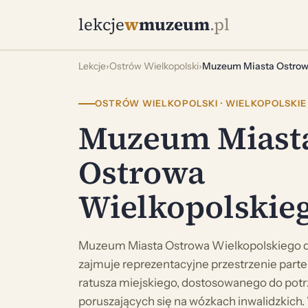
lekcje
w
muzeum
.pl
Lekcje
›
Ostrów Wielkopolski
›
Muzeum Miasta Ostrow
OSTRÓW WIELKOPOLSKI · WIELKOPOLSKIE
Muzeum Miast
Ostrowa
Wielkopolskie
Muzeum Miasta Ostrowa Wielkopolskiego dzi
zajmuje reprezentacyjne przestrzenie parteru
ratusza miejskiego, dostosowanego do pot
poruszających się na wózkach inwalidzkich