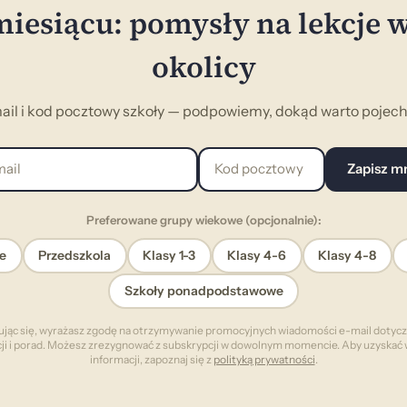
iesiącu: pomysły na lekcje 
okolicy
ail i kod pocztowy szkoły — podpowiemy, dokąd warto pojecha
l
Kod pocztowy
Zapisz m
Preferowane grupy wiekowe (opcjonalnie):
e
Przedszkola
Klasy 1-3
Klasy 4-6
Klasy 4-8
Szkoły ponadpodstawowe
ując się, wyrażasz zgodę na otrzymywanie promocyjnych wiadomości e-mail dotyc
cji i porad. Możesz zrezygnować z subskrypcji w dowolnym momencie. Aby uzyskać 
informacji, zapoznaj się z
polityką prywatności
.