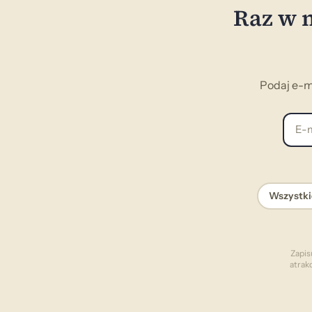
Raz w m
Podaj e-m
E-mai
Wszystki
Zapis
atrak