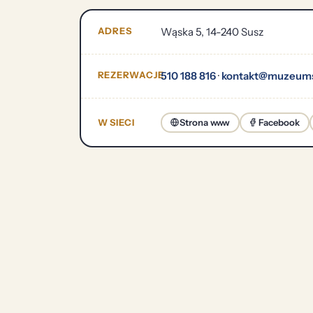
ADRES
Wąska 5, 14-240 Susz
REZERWACJE
510 188 816
·
kontakt@muzeums
W SIECI
Strona www
Facebook