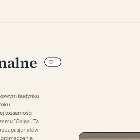
nalne
ytkowym budynku
 roku
nej tożsamości
zemu "Galea". Ta
rzez pasjonatów –
el gromadzenie,