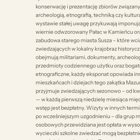
konserwację i prezentację zbiorów związanyc
archeologią, etnografią, techniką czy kultur
wystawie stałej uwagę przykuwają imponuj
wiernie odwzorowany Pałac w Kamieńcu or
zabudowa starego miasta Susza – które wci
zwiedzających w lokalny krajobraz historycz
obejmują militariami, dokumenty, archeolog
przedmioty codziennego użytku oraz bogat
etnograficzne, każdy eksponat opowiada inn
mieszkańcach i dziejach tego zakątka Maz
przyjmuje zwiedzających sezonowo – od kwi
— w każdą pierwszą niedzielę miesiąca międz
wstęp jest bezpłatny. Wizyty w innych term
po wcześniejszym uzgodnieniu – dla grup
osobowych przewidziana jest opłata w wysoko
wycieczki szkolne zwiedzać mogą bezpłatni