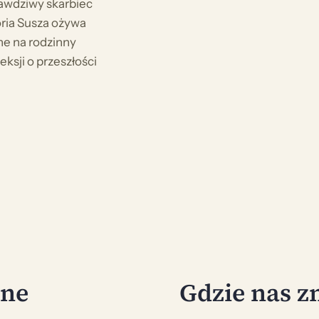
awdziwy skarbiec
toria Susza ożywa
ne na rodzinny
eksji o przeszłości
zne
Gdzie nas z