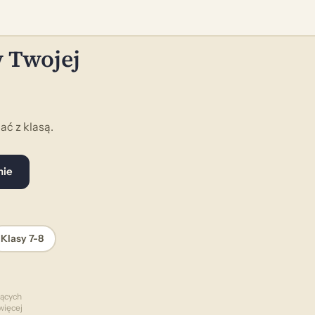
w Twojej
ć z klasą.
nie
Klasy 7-8
zących
więcej