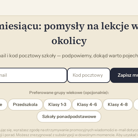
iesiącu: pomysły na lekcje 
okolicy
ail i kod pocztowy szkoły — podpowiemy, dokąd warto pojecha
l
Kod pocztowy
Zapisz m
Preferowane grupy wiekowe (opcjonalnie):
e
Przedszkola
Klasy 1-3
Klasy 4-6
Klasy 4-8
Szkoły ponadpodstawowe
ując się, wyrażasz zgodę na otrzymywanie promocyjnych wiadomości e-mail dotyc
cji i porad. Możesz zrezygnować z subskrypcji w dowolnym momencie. Aby uzyskać 