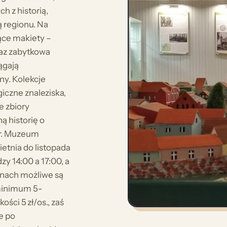
h z historią,
ą regionu. Na
ące makiety –
az zabytkowa
ągają
ny. Kolekcje
iczne znaleziska,
e zbiory
ą historię o
ur. Muzeum
etnia do listopada
y 14:00 a 17:00, a
inach możliwe są
 minimum 5-
ści 5 zł/os., zaś
e po