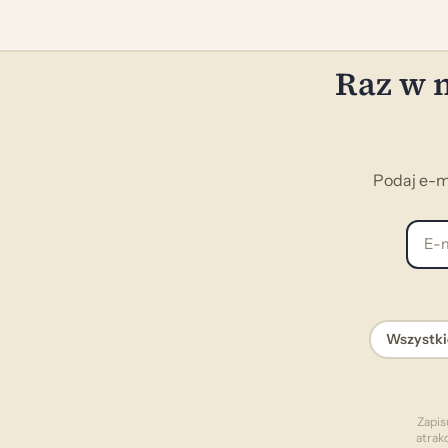
Raz w m
Podaj e-m
E-mai
Wszystki
Zapis
atrak