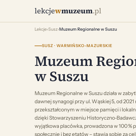
lekcje
w
muzeum
.pl
Lekcje
›
Susz
›
Muzeum Regionalne w Suszu
SUSZ · WARMIŃSKO-MAZURSKIE
Muzeum Regio
w Suszu
Muzeum Regionalne w Suszu działa w zab
dawnej synagogi przy ul. Wąskiej 5, od 2021
przekształconym w miejsce pamięci i lokal
dzięki Stowarzyszeniu Historyczno‑Badawc
wyjątkowa placówka, prowadzona w 100 % p
społecznie i bez etatów – stawia sobie za c