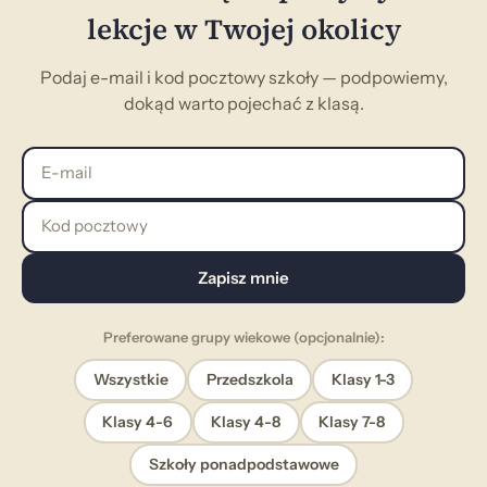
lekcje w Twojej okolicy
Podaj e-mail i kod pocztowy szkoły — podpowiemy,
dokąd warto pojechać z klasą.
E-mail
Kod pocztowy
Zapisz mnie
Preferowane grupy wiekowe (opcjonalnie):
Wszystkie
Przedszkola
Klasy 1-3
Klasy 4-6
Klasy 4-8
Klasy 7-8
Szkoły ponadpodstawowe