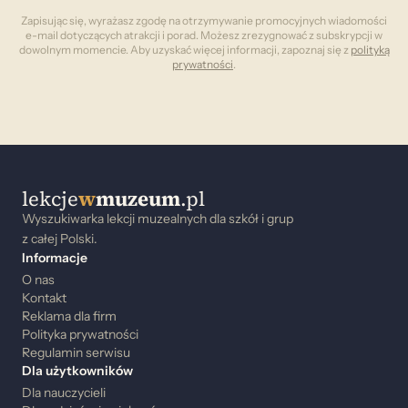
Zapisując się, wyrażasz zgodę na otrzymywanie promocyjnych wiadomości
e-mail dotyczących atrakcji i porad. Możesz zrezygnować z subskrypcji w
dowolnym momencie. Aby uzyskać więcej informacji, zapoznaj się z
polityką
prywatności
.
lekcje
w
muzeum
.pl
Wyszukiwarka lekcji muzealnych dla szkół i grup
z całej Polski.
Informacje
O nas
Kontakt
Reklama dla firm
Polityka prywatności
Regulamin serwisu
Dla użytkowników
Dla nauczycieli