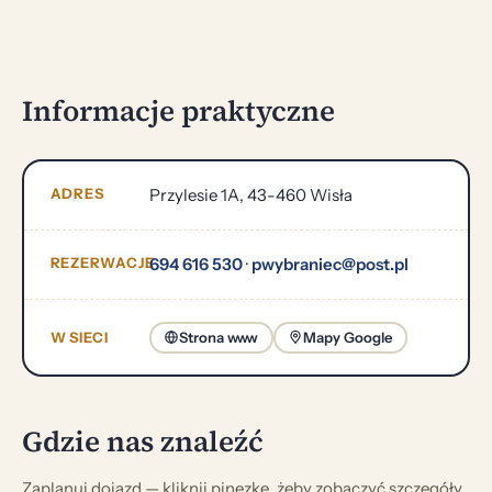
Informacje praktyczne
ADRES
Przylesie 1A, 43-460 Wisła
REZERWACJE
694 616 530
·
pwybraniec@post.pl
W SIECI
Strona www
Mapy Google
Gdzie nas znaleźć
Zaplanuj dojazd — kliknij pinezkę, żeby zobaczyć szczegóły.