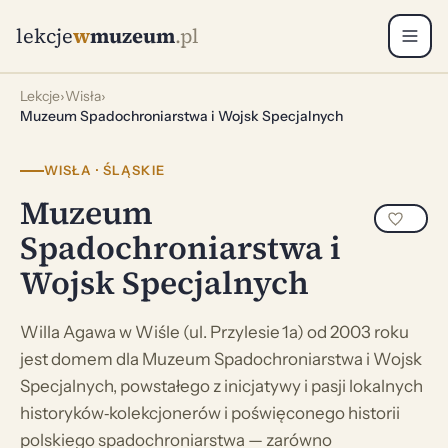
lekcje
w
muzeum
.pl
Lekcje
›
Wisła
›
Muzeum Spadochroniarstwa i Wojsk Specjalnych
WISŁA · ŚLĄSKIE
Muzeum
Spadochroniarstwa i
Wojsk Specjalnych
Willa Agawa w Wiśle (ul. Przylesie 1a) od 2003 roku
jest domem dla Muzeum Spadochroniarstwa i Wojsk
Specjalnych, powstałego z inicjatywy i pasji lokalnych
historyków‑kolekcjonerów i poświęconego historii
polskiego spadochroniarstwa — zarówno