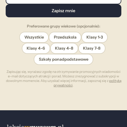
Zapisz mnie
Preferowane grupy wiekowe (opcjonalnie):
Wszystkie
Przedszkola
Klasy 1-3
Klasy 4-6
Klasy 4-8
Klasy 7-8
Szkoły ponadpodstawowe
Zapisując się, wyrażasz zgodę na otrzymywanie promocyjnych wiadomości
e-mail dotyczących atrakcji i porad. Możesz zrezygnować z subskrypcji w
dowolnym momencie. Aby uzyskać więcej informacji, zapoznaj się z
polityką
prywatności
.
lekcje
w
muzeum
.pl