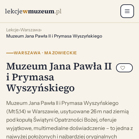
lekcje
w
muzeum
.pl
Lekcje
›
Warszawa
›
Muzeum Jana Pawła II i Prymasa Wyszyńskiego
WARSZAWA · MAZOWIECKIE
Muzeum Jana Pawła II
i Prymasa
Wyszyńskiego
Muzeum Jana Pawła II i Prymasa Wyszyńskiego
(Mt 5,14) w Warszawie, usytuowane 26 m nad ziemią
pod kopułą Świątyni Opatrzności Bożej, oferuje
wyjątkowe, multimedialne doświadczenie – to jedna z
najwyżej położonych i najbardziej oryginalnych