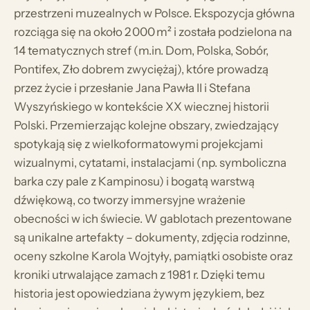
przestrzeni muzealnych w Polsce. Ekspozycja główna
rozciąga się na około 2 000 m² i została podzielona na
14 tematycznych stref (m.in. Dom, Polska, Sobór,
Pontifex, Zło dobrem zwyciężaj), które prowadzą
przez życie i przesłanie Jana Pawła II i Stefana
Wyszyńskiego w kontekście XX wiecznej historii
Polski. Przemierzając kolejne obszary, zwiedzający
spotykają się z wielkoformatowymi projekcjami
wizualnymi, cytatami, instalacjami (np. symboliczna
barka czy pale z Kampinosu) i bogatą warstwą
dźwiękową, co tworzy immersyjne wrażenie
obecności w ich świecie. W gablotach prezentowane
są unikalne artefakty – dokumenty, zdjęcia rodzinne,
oceny szkolne Karola Wojtyły, pamiątki osobiste oraz
kroniki utrwalające zamach z 1981 r. Dzięki temu
historia jest opowiedziana żywym językiem, bez