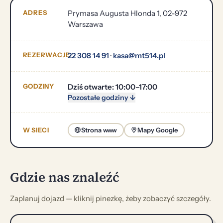
ADRES
Prymasa Augusta Hlonda 1, 02-972
Warszawa
REZERWACJE
22 308 14 91
·
kasa@mt514.pl
GODZINY
Dziś otwarte: 10:00–17:00
Pozostałe godziny ↓
W SIECI
Strona www
Mapy Google
Gdzie nas znaleźć
Zaplanuj dojazd — kliknij pinezkę, żeby zobaczyć szczegóły.