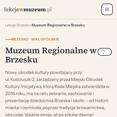
lekcje
w
muzeum
.pl
Lekcje
›
Brzesko
›
Muzeum Regionalne w Brzesku
BRZESKO · MAŁOPOLSKIE
Muzeum Regionalne w
Brzesku
Nowy ośrodek kultury powstający przy
ul. Kościuszki 2, zarządzany przez Miejski Ośrodek
Kultury. Inicjatywa, którą Rada Miejska zatwierdziła w
2016 roku, ma na celu zebranie, zachowanie i
prezentację dziedzictwa Brzeska i okolic – od historii
miasta i rzemiosła, poprzez tradycje browarnictwa,
obyczaje, lokalne stroje, aż po sztukę dawną i