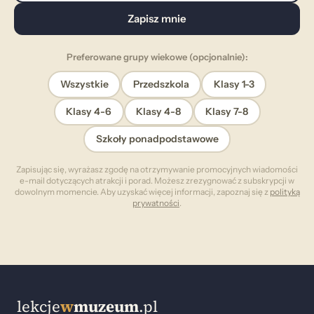
Zapisz mnie
Preferowane grupy wiekowe (opcjonalnie):
Wszystkie
Przedszkola
Klasy 1-3
Klasy 4-6
Klasy 4-8
Klasy 7-8
Szkoły ponadpodstawowe
Zapisując się, wyrażasz zgodę na otrzymywanie promocyjnych wiadomości
e-mail dotyczących atrakcji i porad. Możesz zrezygnować z subskrypcji w
dowolnym momencie. Aby uzyskać więcej informacji, zapoznaj się z
polityką
prywatności
.
lekcje
w
muzeum
.pl