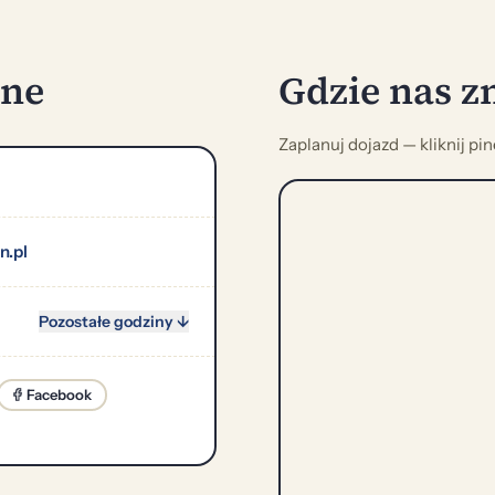
zne
Gdzie nas z
Zaplanuj dojazd — kliknij pi
n.pl
Pozostałe godziny ↓
Facebook