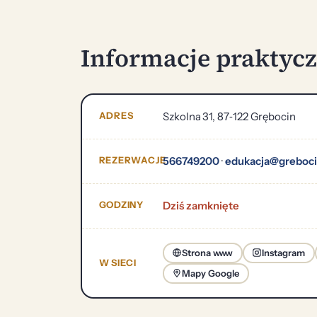
Informacje praktyc
ADRES
Szkolna 31, 87‑122 Grębocin
REZERWACJE
566749200
·
edukacja@greboci
GODZINY
Dziś zamknięte
Strona www
Instagram
W SIECI
Mapy Google