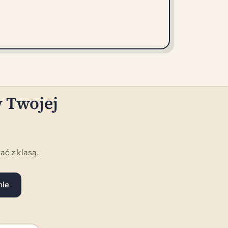
w Twojej
ć z klasą.
nie