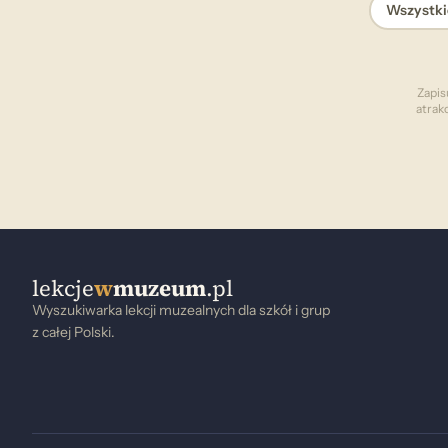
Wszystki
Zapis
atrak
lekcje
w
muzeum
.pl
Wyszukiwarka lekcji muzealnych dla szkół i grup
z całej Polski.