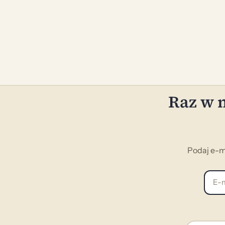
Raz w m
Podaj e-m
E-mai