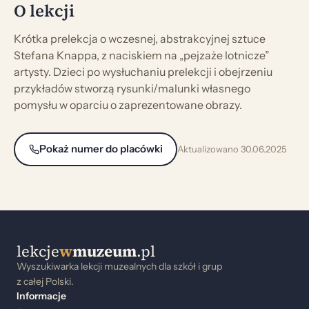
O lekcji
Krótka prelekcja o wczesnej, abstrakcyjnej sztuce
Stefana Knappa, z naciskiem na „pejzaże lotnicze”
artysty. Dzieci po wysłuchaniu prelekcji i obejrzeniu
przykładów stworzą rysunki/malunki własnego
pomysłu w oparciu o zaprezentowane obrazy.
Pokaż numer do placówki
Aktualizowano 30.06.2025
lekcje
w
muzeum
.pl
Wyszukiwarka lekcji muzealnych dla szkół i grup
z całej Polski.
Informacje