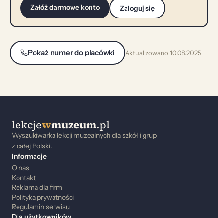
Załóż darmowe konto
Zaloguj się
Pokaż numer do placówki
Aktualizowano 10.08.2025
lekcje
w
muzeum
.pl
Wyszukiwarka lekcji muzealnych dla szkół i grup
z całej Polski.
Informacje
O nas
Kontakt
Reklama dla firm
Polityka prywatności
Regulamin serwisu
Dla użytkowników