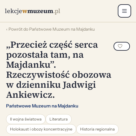
lekcje
w
muzeum
.pl
‹ Powrót do Państwowe Muzeum na Majdanku
„Przecież część serca
pozostała tam, na
Majdanku”.
Rzeczywistość obozowa
w dzienniku Jadwigi
Ankiewicz.
Państwowe Muzeum na Majdanku
II wojna światowa
Literatura
Holokaust i obozy koncentracyjne
Historia regionalna