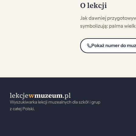
O lekcji
Jak dawniej przygotowywa
symbolizują: palma wiel
Pokaż numer do mu
lekcje
w
muzeum
.pl
Wyszukiwarka lekcji muzealnych dla szkół i grup
z całej Polski.