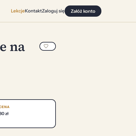
Lekcje
Kontakt
Zaloguj się
Załóż konto
e na
CENA
80 zł