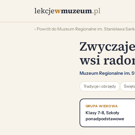
lekcje
w
muzeum
.pl
‹ Powrót do Muzeum Regionalne im. Stanisława Sa
Zwyczaje
wsi rado
Muzeum Regionalne im. S
Tradycje i obrzędy
Święt
GRUPA WIEKOWA
Klasy 7-8, Szkoły
ponadpodstawowe