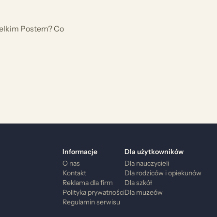
Wielkim Postem? Co
Informacje
Dla użytkowników
O nas
Dla nauczycieli
Kontakt
Dla rodziców i opiekunów
Reklama dla firm
Dla szkół
Polityka prywatności
Dla muzeów
Regulamin serwisu