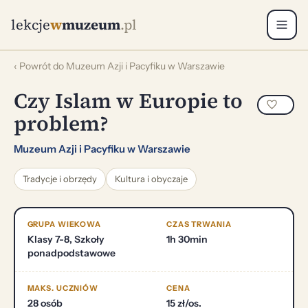
lekcje
w
muzeum
.pl
‹ Powrót do Muzeum Azji i Pacyfiku w Warszawie
Czy Islam w Europie to
problem?
Muzeum Azji i Pacyfiku w Warszawie
Tradycje i obrzędy
Kultura i obyczaje
GRUPA WIEKOWA
CZAS TRWANIA
Klasy 7-8, Szkoły
1h 30min
ponadpodstawowe
MAKS. UCZNIÓW
CENA
28 osób
15 zł/os.