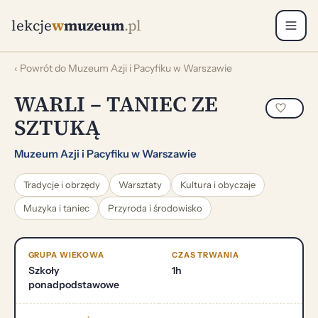
lekcje
w
muzeum
.pl
‹ Powrót do Muzeum Azji i Pacyfiku w Warszawie
WARLI – TANIEC ZE
SZTUKĄ
Muzeum Azji i Pacyfiku w Warszawie
Tradycje i obrzędy
Warsztaty
Kultura i obyczaje
Muzyka i taniec
Przyroda i środowisko
GRUPA WIEKOWA
CZAS TRWANIA
Szkoły
1h
ponadpodstawowe