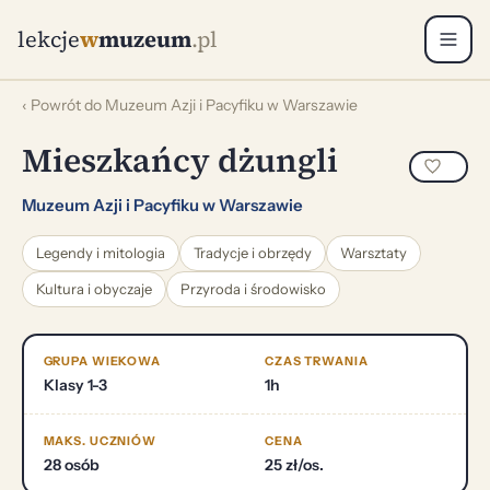
lekcje
w
muzeum
.pl
‹ Powrót do Muzeum Azji i Pacyfiku w Warszawie
Mieszkańcy dżungli
Muzeum Azji i Pacyfiku w Warszawie
Legendy i mitologia
Tradycje i obrzędy
Warsztaty
Kultura i obyczaje
Przyroda i środowisko
GRUPA WIEKOWA
CZAS TRWANIA
Klasy 1-3
1h
MAKS. UCZNIÓW
CENA
28 osób
25 zł/os.