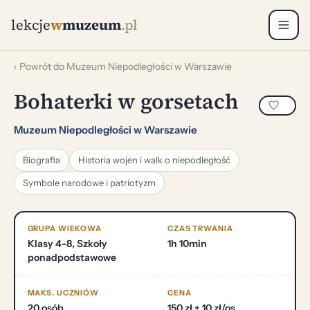
lekcje
w
muzeum
.pl
‹ Powrót do Muzeum Niepodległości w Warszawie
Bohaterki w gorsetach
Muzeum Niepodległości w Warszawie
Biografia
Historia wojen i walk o niepodległość
Symbole narodowe i patriotyzm
GRUPA WIEKOWA
CZAS TRWANIA
Klasy 4-8, Szkoły
1h 10min
ponadpodstawowe
MAKS. UCZNIÓW
CENA
20 osób
150 zł + 10 zł/os.