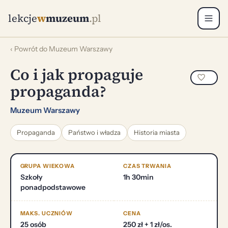
lekcje
w
muzeum
.pl
‹ Powrót do Muzeum Warszawy
Co i jak propaguje
propaganda?
Muzeum Warszawy
Propaganda
Państwo i władza
Historia miasta
GRUPA WIEKOWA
CZAS TRWANIA
Szkoły
1h 30min
ponadpodstawowe
MAKS. UCZNIÓW
CENA
25 osób
250 zł + 1 zł/os.