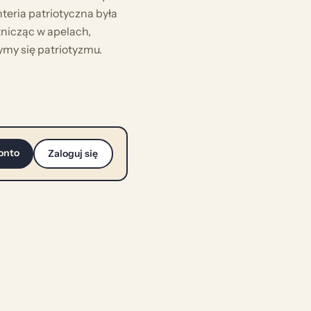
nteria patriotyczna była
nicząc w apelach,
zymy się patriotyzmu.
onto
Zaloguj się