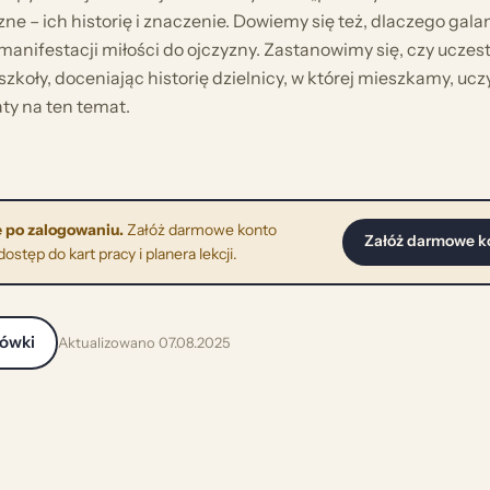
ne – ich historię i znaczenie. Dowiemy się też, dlaczego gala
nifestacji miłości do ojczyzny. Zastanowimy się, czy uczest
zkoły, doceniając historię dzielnicy, w której mieszkamy, uc
ty na ten temat.
 po zalogowaniu.
Załóż darmowe konto
Załóż darmowe k
stęp do kart pracy i planera lekcji.
cówki
Aktualizowano 07.08.2025