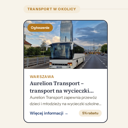
TRANSPORT W OKOLICY
Ogłoszenie
WARSZAWA
Aurelion Transport –
transport na wycieczki
szkolne i kolonie
Aurelion Transport zapewnia przewóz
dzieci i młodzieży na wycieczki szkolne,
zielone szkoły oraz kolonie. Firma
Więcej informacji →
5% rabatu
obsługuje zarówno krótkie przejazdy
(np. do muzeów), jak i całodniowe lub