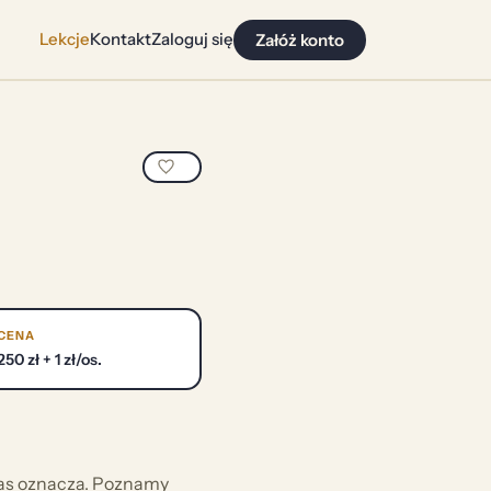
Lekcje
Kontakt
Zaloguj się
Załóż konto
CENA
250 zł + 1 zł/os.
 nas oznacza. Poznamy