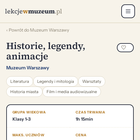
lekcje
w
muzeum
.pl
‹ Powrót do Muzeum Warszawy
Historie, legendy,
animacje
Muzeum Warszawy
Literatura
Legendy i mitologia
Warsztaty
Historia miasta
Film i media audiowizualne
GRUPA WIEKOWA
CZAS TRWANIA
Klasy 1-3
1h 15min
MAKS. UCZNIÓW
CENA