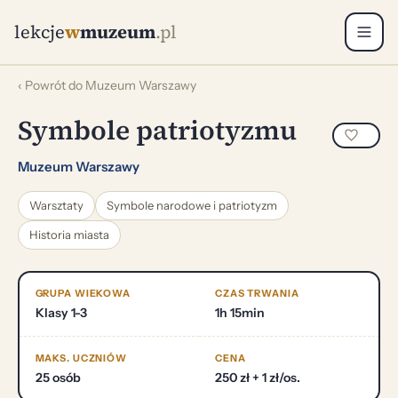
lekcje
w
muzeum
.pl
‹ Powrót do Muzeum Warszawy
Symbole patriotyzmu
Muzeum Warszawy
Warsztaty
Symbole narodowe i patriotyzm
Historia miasta
GRUPA WIEKOWA
CZAS TRWANIA
Klasy 1-3
1h 15min
MAKS. UCZNIÓW
CENA
25 osób
250 zł + 1 zł/os.