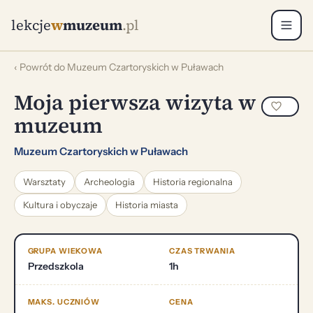
lekcje
w
muzeum
.pl
‹ Powrót do Muzeum Czartoryskich w Puławach
Moja pierwsza wizyta w
muzeum
Muzeum Czartoryskich w Puławach
Warsztaty
Archeologia
Historia regionalna
Kultura i obyczaje
Historia miasta
GRUPA WIEKOWA
CZAS TRWANIA
Przedszkola
1h
MAKS. UCZNIÓW
CENA