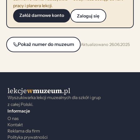
pracy i planera lekcji.
Załóż darmowe konto
Zaloguj się
Pokaż numer do muzeum
Aktualizowano 26.06.2025
lekcje
w
muzeum
.pl
Wyszukiwarka lekcji muzealnych dla szkół i grup
z całej Polski.
Informacje
O nas
Kontakt
Reklama dla firm
Polityka prywatności