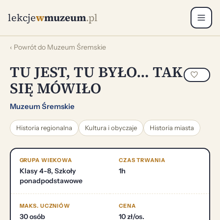
lekcje
w
muzeum
.pl
‹ Powrót do Muzeum Śremskie
TU JEST, TU BYŁO… TAK
SIĘ MÓWIŁO
Muzeum Śremskie
Historia regionalna
Kultura i obyczaje
Historia miasta
GRUPA WIEKOWA
CZAS TRWANIA
Klasy 4-8, Szkoły
1h
ponadpodstawowe
MAKS. UCZNIÓW
CENA
30 osób
10 zł/os.