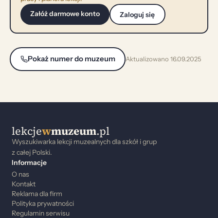
Załóż darmowe konto
Zaloguj się
Pokaż numer do muzeum
Aktualizowano 16.09.2025
lekcje
w
muzeum
.pl
Wyszukiwarka lekcji muzealnych dla szkół i grup
z całej Polski.
Informacje
O nas
Kontakt
Reklama dla firm
Polityka prywatności
Regulamin serwisu