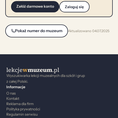
Załóż darmowe konto
Zaloguj się
Pokaż numer do muzeum
Aktualizowano 04.07.2025
lekcje
w
muzeum
.pl
Wyszukiwarka lekcji muzealnych dla szkół i grup
z całej Polski.
Informacje
O nas
Kontakt
Reklama dla firm
Polityka prywatności
Regulamin serwisu