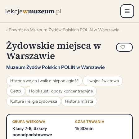
lekcje
w
muzeum
.pl
‹ Powrót do Muzeum Żydów Polskich POLIN w Warszawie
Żydowskie miejsca w
Warszawie
Muzeum Żydów Polskich POLIN w Warszawie
Historia wojen i walk o niepodległość
II wojna światowa
Getto
Holokaust i obozy koncentracyjne
Kultura i religia żydowska
Historia miasta
GRUPA WIEKOWA
CZAS TRWANIA
Klasy 7-8, Szkoły
1h 30min
ponadpodstawowe