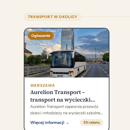
TRANSPORT W OKOLICY
Ogłoszenie
WARSZAWA
Aurelion Transport –
transport na wycieczki
szkolne i kolonie
Aurelion Transport zapewnia przewóz
dzieci i młodzieży na wycieczki szkolne,
zielone szkoły oraz kolonie. Firma
Więcej informacji →
5% rabatu
obsługuje zarówno krótkie przejazdy