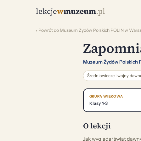
lekcje
w
muzeum
.pl
‹ Powrót do Muzeum Żydów Polskich POLIN w Wars
Zapomni
Muzeum Żydów Polskich 
Średniowiecze i wojny dawn
GRUPA WIEKOWA
Klasy 1-3
O lekcji
Jak wyglądał świat dawn