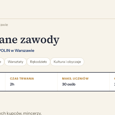
zawie
ane zawody
POLIN w Warszawie
e
Warsztaty
Rękodzieło
Kultura i obyczaje
CZAS TRWANIA
MAKS. UCZNIÓW
2h
30 osób
ych kupców, mincerzy,