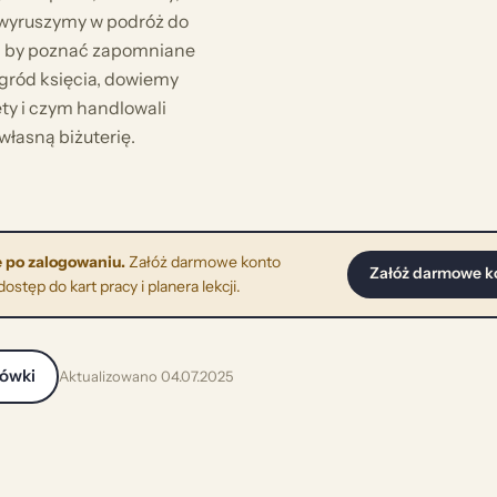
 wyruszymy w podróż do
, by poznać zapomniane
gród księcia, dowiemy
ty i czym handlowali
łasną biżuterię.
 po zalogowaniu.
Załóż darmowe konto
Załóż darmowe k
stęp do kart pracy i planera lekcji.
cówki
Aktualizowano 04.07.2025