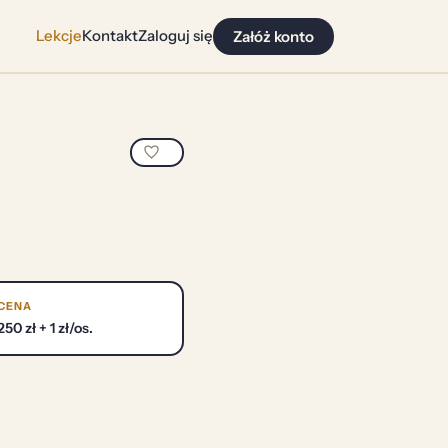
Lekcje
Kontakt
Zaloguj się
Załóż konto
CENA
250 zł + 1 zł/os.