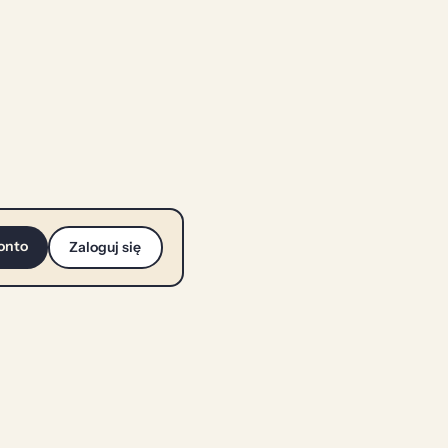
onto
Zaloguj się