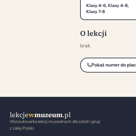
Klasy 4-6, Klasy 4-8,
Klasy 7-8
O lekcji
brak
Pokaż numer do pla
lekcje
w
muzeum
.pl
Wyszukiwarka lekcji muzealnych dla szkół i grup
z całej Polski.