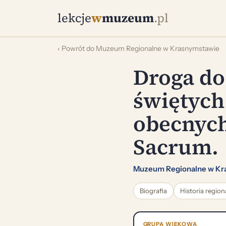
lekcje
w
muzeum
.pl
‹ Powrót do Muzeum Regionalne w Krasnymstawie
Droga do
świętych
obecnych
Sacrum.
Muzeum Regionalne w Kr
Biografia
Historia region
GRUPA WIEKOWA