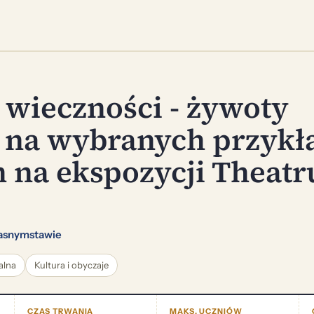
 wieczności - żywoty
 na wybranych przykł
 na ekspozycji Theat
asnymstawie
alna
Kultura i obyczaje
CZAS TRWANIA
MAKS. UCZNIÓW