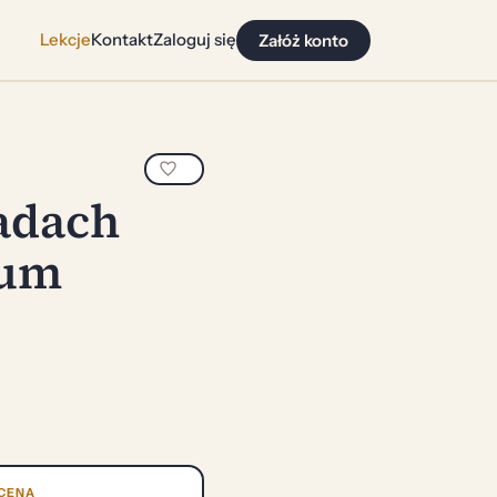
Lekcje
Kontakt
Zaloguj się
Załóż konto
adach
rum
CENA