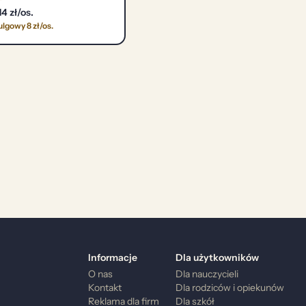
14 zł/os.
ulgowy 8 zł/os.
Informacje
Dla użytkowników
O nas
Dla nauczycieli
Kontakt
Dla rodziców i opiekunów
Reklama dla firm
Dla szkół