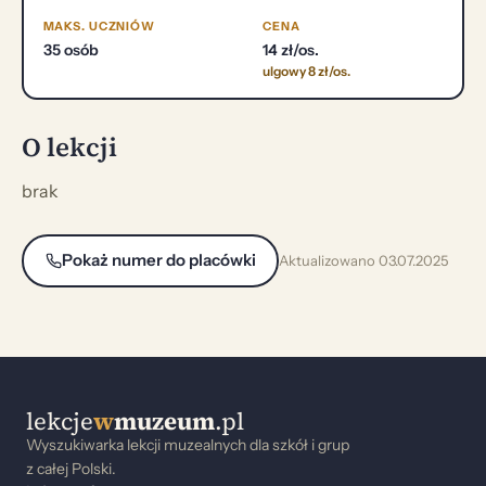
MAKS. UCZNIÓW
CENA
35 osób
14 zł/os.
ulgowy 8 zł/os.
O lekcji
brak
Pokaż numer do placówki
Aktualizowano 03.07.2025
lekcje
w
muzeum
.pl
Wyszukiwarka lekcji muzealnych dla szkół i grup
z całej Polski.