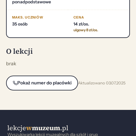
ponadpodstawowe
MAKS. UCZNIÓW
CENA
35 osób
14 zł/os.
ulgowy 8 zł/os.
O lekcji
brak
Pokaż numer do placówki
Aktualizowano 03.07.2025
lekcje
w
muzeum
.pl
Wyszukiwarka lekcji muzealnych dla szkół i grup