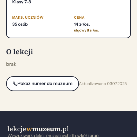
Klasy 7-8
MAKS. UCZNIÓW
CENA
35 osób
14 zł/os.
ulgowy 8 zł/os.
O lekcji
brak
Pokaż numer do muzeum
Aktualizowano 03.07.2025
lekcje
w
muzeum
.pl
Wyszukiwarka lekcji muzealnych dla szkół i grup