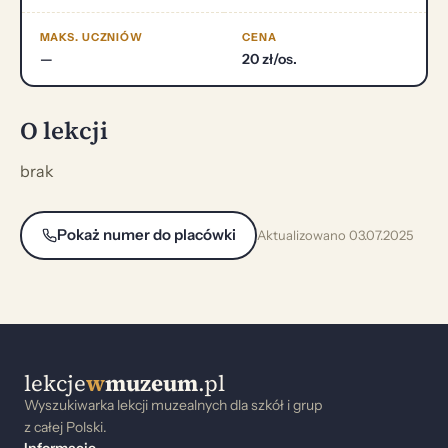
MAKS. UCZNIÓW
CENA
—
20 zł/os.
O lekcji
brak
Pokaż numer do placówki
Aktualizowano 03.07.2025
lekcje
w
muzeum
.pl
Wyszukiwarka lekcji muzealnych dla szkół i grup
z całej Polski.
Informacje