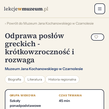
lekcje
w
muzeum
.pl
‹ Powrót do Muzeum Jana Kochanowskiego w Czarnolesie
Odprawa posłów
greckich -
krótkowzroczność i
rozwaga
Muzeum Jana Kochanowskiego w Czarnolesie
Biografia
Literatura
Historia regionalna
GRUPA WIEKOWA
CZAS TRWANIA
Szkoły
45 min
ponadpodstawowe