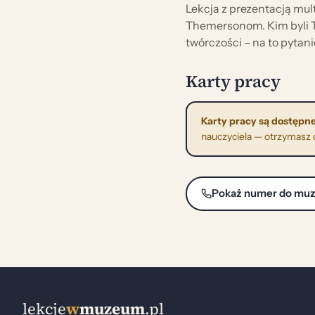
Lekcja z prezentacją mul
Themersonom. Kim byli 
twórczości – na to pytan
Karty pracy
Karty pracy są dostępne
nauczyciela — otrzymasz do
Pokaż numer do mu
lekcje
w
muzeum
.pl