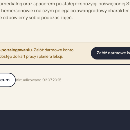
timedialną oraz spacerem po stałej ekspozycji poświęconej S
Themersonowie i na czym polega co awangradowy charakter 
ie odpowiemy sobie podczas zajęć.
 po zalogowaniu.
Załóż darmowe konto
Załóż darmowe k
stęp do kart pracy i planera lekcji.
zeum
Aktualizowano 02.07.2025