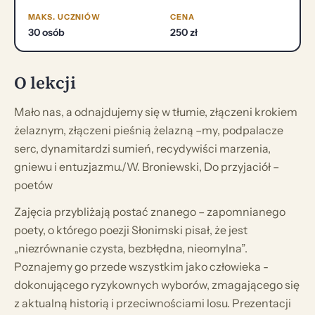
MAKS. UCZNIÓW
CENA
30 osób
250 zł
O lekcji
Mało nas, a odnajdujemy się w tłumie, złączeni krokiem
żelaznym, złączeni pieśnią żelazną –my, podpalacze
serc, dynamitardzi sumień, recydywiści marzenia,
gniewu i entuzjazmu./W. Broniewski, Do przyjaciół –
poetów
Zajęcia przybliżają postać znanego – zapomnianego
poety, o którego poezji Słonimski pisał, że jest
„niezrównanie czysta, bezbłędna, nieomylna”.
Poznajemy go przede wszystkim jako człowieka -
dokonującego ryzykownych wyborów, zmagającego się
z aktualną historią i przeciwnościami losu. Prezentacji